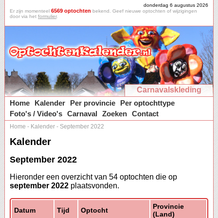
donderdag 6 augustus 2026
6569 optochten
Er zijn momenteel
bekend. Geef nieuwe optochten of wijzigingen
door via het
formulier
.
Carnavalskleding
Home
Kalender
Per provincie
Per optochttype
Foto's / Video's
Carnaval
Zoeken
Contact
Home
-
Kalender
-
September 2022
Kalender
September 2022
Hieronder een overzicht van 54 optochten die op
september 2022
plaatsvonden.
Provincie
Datum
Tijd
Optocht
(Land)