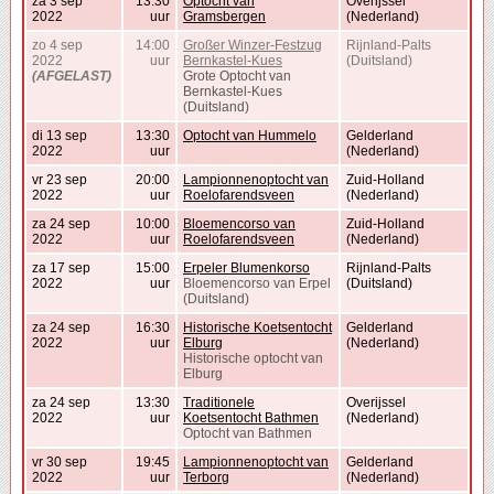
za 3 sep
13:30
Optocht van
Overijssel
2022
uur
Gramsbergen
(Nederland)
zo 4 sep
14:00
Großer Winzer-Festzug
Rijnland-Palts
2022
uur
Bernkastel-Kues
(Duitsland)
(AFGELAST)
Grote Optocht van
Bernkastel-Kues
(Duitsland)
di 13 sep
13:30
Optocht van Hummelo
Gelderland
2022
uur
(Nederland)
vr 23 sep
20:00
Lampionnenoptocht van
Zuid-Holland
2022
uur
Roelofarendsveen
(Nederland)
za 24 sep
10:00
Bloemencorso van
Zuid-Holland
2022
uur
Roelofarendsveen
(Nederland)
za 17 sep
15:00
Erpeler Blumenkorso
Rijnland-Palts
2022
uur
Bloemencorso van Erpel
(Duitsland)
(Duitsland)
za 24 sep
16:30
Historische Koetsentocht
Gelderland
2022
uur
Elburg
(Nederland)
Historische optocht van
Elburg
za 24 sep
13:30
Traditionele
Overijssel
2022
uur
Koetsentocht Bathmen
(Nederland)
Optocht van Bathmen
vr 30 sep
19:45
Lampionnenoptocht van
Gelderland
2022
uur
Terborg
(Nederland)