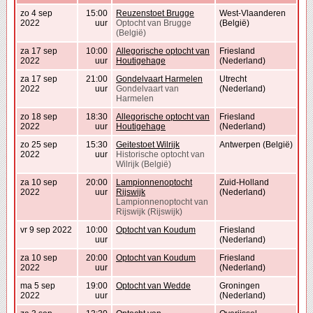
zo 4 sep
15:00
Reuzenstoet Brugge
West-Vlaanderen
2022
uur
Optocht van Brugge
(België)
(België)
za 17 sep
10:00
Allegorische optocht van
Friesland
2022
uur
Houtigehage
(Nederland)
za 17 sep
21:00
Gondelvaart Harmelen
Utrecht
2022
uur
Gondelvaart van
(Nederland)
Harmelen
zo 18 sep
18:30
Allegorische optocht van
Friesland
2022
uur
Houtigehage
(Nederland)
zo 25 sep
15:30
Geitestoet Wilrijk
Antwerpen (België)
2022
uur
Historische optocht van
Wilrijk (België)
za 10 sep
20:00
Lampionnenoptocht
Zuid-Holland
2022
uur
Rijswijk
(Nederland)
Lampionnenoptocht van
Rijswijk (Rijswijk)
vr 9 sep 2022
10:00
Optocht van Koudum
Friesland
uur
(Nederland)
za 10 sep
20:00
Optocht van Koudum
Friesland
2022
uur
(Nederland)
ma 5 sep
19:00
Optocht van Wedde
Groningen
2022
uur
(Nederland)