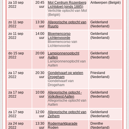
za 10 sep
20:45
Mol Centrum Rozenberg
Antwerpen (België)
2022
uur
Lichtstoet (sinds 1885)
Verlichte optocht van Mol
(België)
zo 11 sep
13:30
Allegorische optocht van
Gelderland
2022
uur
Ruurlo
(Nederland)
zo 11 sep
14:00
Bloemencorso
Gelderland
2022
uur
Lichtenvoorde
(Nederland)
Bloemencorso van
Lichtenvoorde
do 15 sep
20:00
Lampionnenoptocht
Gelderland
2022
uur
Aalten
(Nederland)
Lampionnenoptocht van
Aalten
za 17 sep
20:30
Gondelvaart op wielen
Friesland
2022
uur
Drogeham
(Nederland)
Gondelvaart van
Drogeham
za 17 sep
10:00
Allegorische optocht -
Gelderland
2022
uur
Volksfeest Aalten
(Nederland)
Allegorische optocht van
Aalten
za 17 sep
12:00
Allegorische optocht van
Gelderland
2022
uur
Zelhem
(Nederland)
za 24 sep
13:30
Rodermarktparade
Drenthe
2022
uur
Roden
(Nederland)