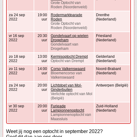
Grote Optocht van
Roden (Noordenveld)
za 24 sep
19:00
Rodermarktparade
Drenthe
2022
uur
Roden
(Nederland)
Grote Optocht van
Roden (Noordenveld)
vr 16 sep
20:30
Gondelvaart op wielen
Friesland
2022
uur
Drogeham
(Nederland)
Gondelvaart van
Drogeham
zo 18 sep
13:00
Kermisoptocht Drempt
Gelderland
2022
uur
Optocht van Drempt
(Nederland)
zo 11 sep
14:00
Corso Valkenswaard
Noord-Brabant
2022
uur
Bloemencorso van
(Nederland)
Valkenswaard
za 24 sep
20:00
Lichtstoet van Mol-
Antwerpen (België)
2022
uur
Ginderbuiten
Verlichte optocht van Mol
(België)
vr 30 sep
20:00
Furieade
Zuid-Holland
2022
uur
Lampionnenoptocht
(Nederland)
Lampionnenoptocht van
Maassluis
Weet jij nog een optocht in september 2022?
Geef dit dan aan ons door.