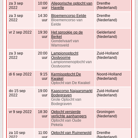
za 3 sep
10:00
Allegorische optocht van
Drenthe
2022
uur
Havelte
(Nederland)
za 3 sep
14:30
Bloemencorso Eelde
Drenthe
2022
uur
Bloemencorso van
(Nederland)
Eelde
vr 2 sep 2022
19:30
Het sprookje op de
Gelderland
uur
Berkel
(Nederland)
Gondelvaart van
Warnsveld
za 3 sep
20:00
Lampionoptocht
Zuid-Holland
2022
uur
Oostvoorne
(Nederland)
Lampionnenoptocht van
Oostvoorne
di 6 sep 2022
9:15
Kermisoptocht De
Noord-Holland
uur
Kwakel
(Nederland)
Optocht van De Kwakel
do 15 sep
19:00
Kaascorso Najaarsmarkt
Zuid-Holland
2022
uur
Bodegraven
(Nederland)
Grote Optocht van
Bodegraven
vr 9 sep 2022
18:30
Optocht versierde
Groningen
uur
verlichte aanhangers
(Nederland)
Optocht van Oude
Pekela
za 10 sep
11:00
Optocht van Ruinerwold
Drenthe
2022
uur
(Nederland)