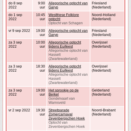
do 8 sep
9:00
Allegorische optocht van
Friesland
2022
uur
Garyp
(Nederland)
do 1 sep
10:45
Westfriese Folklore
Noord-Holland
2022
uur
optocht
(Nederland)
Optocht van Schagen
vr 9 sep 2022
19:00
Allegorische optocht van
Friesland
uur
Garyp
(Nederland)
za 3 sep
10:00
Allegorische optocht
Overijssel
2022
uur
tijdens Euifeest
(Nederland)
Allegorische optocht van
Hasselt
(Zwartewaterland)
za 3 sep
18:30
Allegorische optocht
Overijssel
2022
uur
tijdens Euifeest
(Nederland)
Allegorische optocht van
Hasselt
(Zwartewaterland)
za 3 sep
19:00
Het sprookje op de
Gelderland
2022
uur
Berkel
(Nederland)
Gondelvaart van
Warnsveld
vr 2 sep 2022
19:30
Streetparade
Noord-Brabant
uur
Zomercarnaval
(Nederland)
Zevenbergschen Hoek
Optocht van
Zevenbergschen Hoek