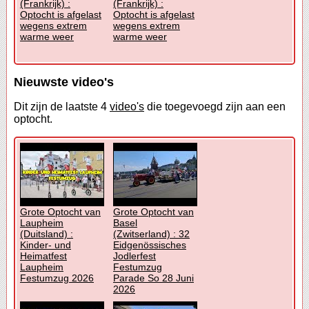
(Frankrijk) :
(Frankrijk) :
Optocht is afgelast
Optocht is afgelast
wegens extrem
wegens extrem
warme weer
warme weer
Nieuwste video's
Dit zijn de laatste 4
video's
die toegevoegd zijn aan een
optocht.
Grote Optocht van
Grote Optocht van
Laupheim
Basel
(Duitsland) :
(Zwitserland) : 32
Kinder- und
Eidgenössisches
Heimatfest
Jodlerfest
Laupheim
Festumzug
Festumzug 2026
Parade So 28 Juni
2026