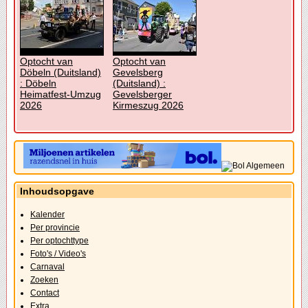
Optocht van
Optocht van
Döbeln (Duitsland)
Gevelsberg
: Döbeln
(Duitsland) :
Heimatfest-Umzug
Gevelsberger
2026
Kirmeszug 2026
Inhoudsopgave
Kalender
Per provincie
Per optochttype
Foto's / Video's
Carnaval
Zoeken
Contact
Extra