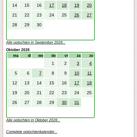
14
15
16
17
18
19
20
21
22
23
24
25
26
27
28
29
30
Alle optochten in September 2026...
Oktober 2026
ma
di
wo
do
vr
za
zo
1
2
3
4
5
6
7
8
9
10
11
12
13
14
15
16
17
18
19
20
21
22
23
24
25
26
27
28
29
30
31
Alle optochten in Oktober 2026...
Complete optochtenkalender...