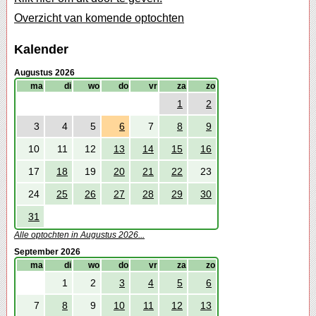
Overzicht van komende optochten
Kalender
Augustus 2026
ma
di
wo
do
vr
za
zo
1
2
3
4
5
6
7
8
9
10
11
12
13
14
15
16
17
18
19
20
21
22
23
24
25
26
27
28
29
30
31
Alle optochten in Augustus 2026...
September 2026
ma
di
wo
do
vr
za
zo
1
2
3
4
5
6
7
8
9
10
11
12
13