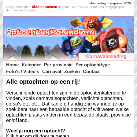
donderdag 6 augustus 2026
6569 optochten
Er zijn momenteel
bekend. Geef nieuwe optochten of wijzigingen
door via het
formulier
.
Carnavalskleding
Home
Kalender
Per provincie
Per optochttype
Foto's / Video's
Carnaval
Zoeken
Contact
Alle optochten op een rij!
Verschillende optochten zijn in de optochtenkalender te
vinden, zoals carnavalsoptochten, verlichte optochten,
corso's etc. etc.. Dat kan erg handig zijn wanneer je op
zoek bent naar een bepaalde optocht of wilt weten welke
optochten plaats vinden in een bepaalde plaats, provincie
en/of land.
Weet jij nog een optocht?
Klik hier om dit door te geven.