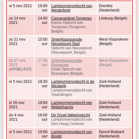
vr 5 nov 2021
19:00
Lampionnenoptocht van
Drenthe
uur
Westerbork
(Nederland)
zo 14 nov
14:00
Carnavalstoet Tongeren
Limburg (België)
2021
uur
Kleine Optocht van
Tongeren (Tongeren,
België)
zo 21 nov
15:00
Sinterklaasparade
West-Vlaanderen
2021
uur
Nieuwpoort-Stad
(België)
Optocht van Nieuwpoort
(Nieuwpoort, België)
za 27 nov
17:30
Sinterklaasparade
West-Vlaanderen
2021
uur
Roeselare
(België)
(AFGELAST)
Grote Optocht van
Roeselare (België)
vr 5 nov 2021
18:30
Lampionnenoptocht in de
Zuid-Holland
uur
Westwijk
(Nederland)
Lampionnenoptocht van
Vlaardingen
vr 26 nov
19:00
Lampionnenoptocht van
Zuid-Holland
2021
uur
Middelharnis
(Nederland)
do 4 nov
18:00
De Divali fakkeloptocht
Zuid-Holland
2021
uur
Lampionnenoptocht van
(Nederland)
Den Haag Centrum
vr 5 nov 2021
19:00
Lampionnenoptocht van
Noord-Brabant
uur
Boxtel
(Nederland)