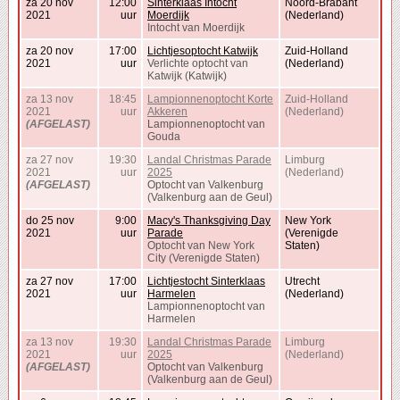
za 20 nov
12:00
Sinterklaas Intocht
Noord-Brabant
2021
uur
Moerdijk
(Nederland)
Intocht van Moerdijk
za 20 nov
17:00
Lichtjesoptocht Katwijk
Zuid-Holland
2021
uur
Verlichte optocht van
(Nederland)
Katwijk (Katwijk)
za 13 nov
18:45
Lampionnenoptocht Korte
Zuid-Holland
2021
uur
Akkeren
(Nederland)
(AFGELAST)
Lampionnenoptocht van
Gouda
za 27 nov
19:30
Landal Christmas Parade
Limburg
2021
uur
2025
(Nederland)
(AFGELAST)
Optocht van Valkenburg
(Valkenburg aan de Geul)
do 25 nov
9:00
Macy's Thanksgiving Day
New York
2021
uur
Parade
(Verenigde
Optocht van New York
Staten)
City (Verenigde Staten)
za 27 nov
17:00
Lichtjestocht Sinterklaas
Utrecht
2021
uur
Harmelen
(Nederland)
Lampionnenoptocht van
Harmelen
za 13 nov
19:30
Landal Christmas Parade
Limburg
2021
uur
2025
(Nederland)
(AFGELAST)
Optocht van Valkenburg
(Valkenburg aan de Geul)