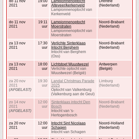
do 11 nov
19:00
Lampionnenoptocht
Drenthe
2021
uur
Alteveer/kerkenveld
(Nederland)
Lampionnenoptocht van
Kerkenveld
do 11 nov
19:11
Lampionnenoptocht
Noord-Brabant
2021
uur
Moerstraten
(Nederland)
Lampionnenoptocht van
Moerstraten
za 13 nov
17:30
Verlichte Sinterklaas
Noord-Brabant
2021
uur
Intocht Berghem
(Nederland)
Intocht van Berghem
(Oss)
za 13 nov
18:00
Lichtstoet Wuustwezel
Antwerpen
2021
uur
Verlichte optocht van
(België)
Wuustwezel (België)
za 20 nov
19:30
Landal Christmas Parade
Limburg
2021
uur
2025
(Nederland)
(AFGELAST)
Optocht van Valkenburg
(Valkenburg aan de Geul)
zo 14 nov
12:00
Sinterklaas intocht Den
Noord-Brabant
2021
uur
Bosch
(Nederland)
(AFGELAST)
Intocht van 's-
Hertogenbosch
za 20 nov
12:00
Intocht Sint Nicolaas
Noord-Holland
2021
uur
Schagen
(Nederland)
Intocht van Schagen