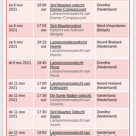
za 6 nov
18:00
Sint Maarten-optocht
Drenthe
2021
uur
Emmer-Compascuum
(Nederland)
Lampionnenoptocht van
Emmer-Compascuum
za 6 nov
17:00
Sint-Maartensstoet
West-Vlaanderen
2021
uur
Optocht van Ardooie
(België)
(België)
za 6 nov
18:15
Lampionnekesoptocht
Noord-Brabant
2021
uur
Heerle
(Nederland)
Lampionnenoptocht van
Heerle
di 9 nov 2021
18:45
Lampionnenoptocht
Drenthe
uur
Peize
(Nederland)
Lampionnenoptocht van
Peize
do 11 nov
17:00
Lampionnenoptocht van
Noord-Holland
2021
uur
Enkhuizen
(Nederland)
do 11 nov
17:30
De Sunte Matten optocht.
Gelderland
2021
uur
Lampionnenoptocht van
(Nederland)
Groenlo
do 11 nov
17:30
Sint Maarten Optocht
Drenthe
2021
uur
Assen
(Nederland)
Lampionnenoptocht van
Assen
do 11 nov
18:00
Lampionnenoptocht van
Gelderland