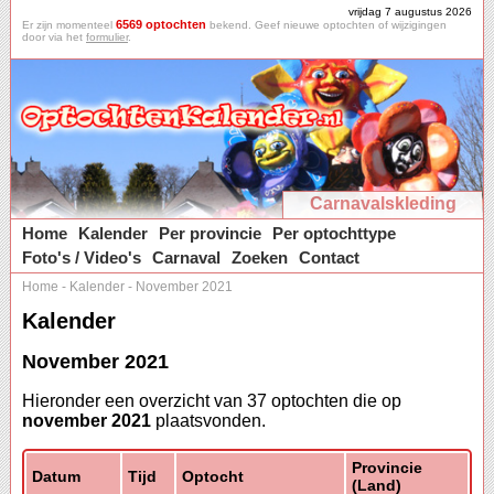
vrijdag 7 augustus 2026
6569 optochten
Er zijn momenteel
bekend. Geef nieuwe optochten of wijzigingen
door via het
formulier
.
Carnavalskleding
Home
Kalender
Per provincie
Per optochttype
Foto's / Video's
Carnaval
Zoeken
Contact
Home
-
Kalender
-
November 2021
Kalender
November 2021
Hieronder een overzicht van 37 optochten die op
november 2021
plaatsvonden.
Provincie
Datum
Tijd
Optocht
(Land)