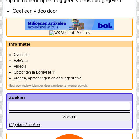
Op dit moment zijn er nog geen videos doorgegeven.
Geef een video door
Informatie
Overzicht
Foto's
(1)
Video's
Optochten in Borgvliet
(1)
Vragen, opmerkingen en/of suggesties?
Geef eventuele wijzigingen door van deze lampionnenoptocht
Zoeken
Uitgebreid zoeken