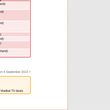
and)
nd)
nd)
)
nd)
)
rland)
en 4 September 2022 >