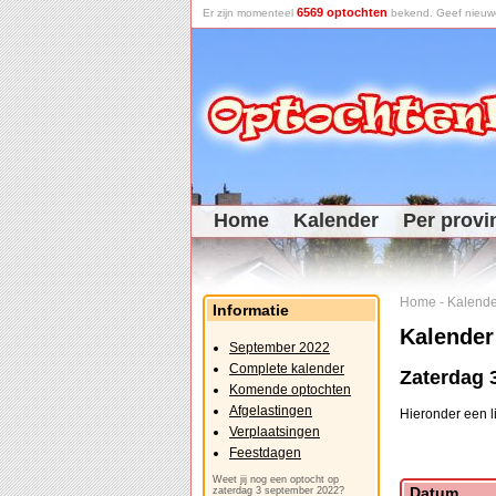
6569 optochten
Er zijn momenteel
bekend. Geef nieuwe 
Home
Kalender
Per provi
Home
-
Kalende
Informatie
Kalender
September 2022
Complete kalender
Zaterdag 
Komende optochten
Afgelastingen
Hieronder een l
Verplaatsingen
Feestdagen
Weet jij nog een optocht op
Datum
zaterdag 3 september 2022?