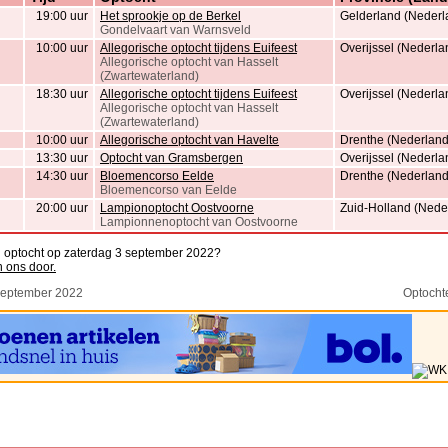
19:00 uur
Het sprookje op de Berkel
Gelderland (Nederl
Gondelvaart van Warnsveld
10:00 uur
Allegorische optocht tijdens Euifeest
Overijssel (Nederla
Allegorische optocht van Hasselt
(Zwartewaterland)
18:30 uur
Allegorische optocht tijdens Euifeest
Overijssel (Nederla
Allegorische optocht van Hasselt
(Zwartewaterland)
10:00 uur
Allegorische optocht van Havelte
Drenthe (Nederland
13:30 uur
Optocht van Gramsbergen
Overijssel (Nederla
14:30 uur
Bloemencorso Eelde
Drenthe (Nederland
Bloemencorso van Eelde
20:00 uur
Lampionoptocht Oostvoorne
Zuid-Holland (Nede
Lampionnenoptocht van Oostvoorne
n optocht op zaterdag 3 september 2022?
n ons door.
September 2022
Optocht