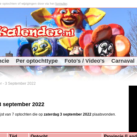
optochten of wijzigingen door via het
formulier
.
ncie
Per optochttype
Foto's / Video's
Carnaval
r
-
3 September 2022
3 september 2022
ijst van 7 optochten die op
zaterdag 3 september 2022
plaatsvonden.
Tijd
Optocht
Provincie (Land