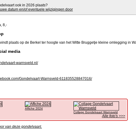
delvaart ook in 2026 plaats?
uwe datum en/of eventuele wijzigingen door
a, 8,-
op
vindt plaats op de Berkel ter hoogte van het Witte Bruggetje kleine omlegging in W
cial media
delvaart-warnsveld.nl/
ebook.com/Gondelvaart-Warnsveld-611835528847016/
Affiche 2024
Collage Gondelvaart Warnsveld
Alle foto's >>>
oor van deze gondelvaart.