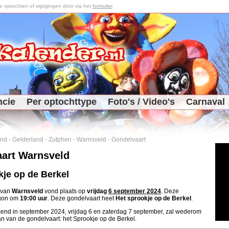
optochten of wijzigingen door via het
formulier
.
ncie
Per optochttype
Foto's / Video's
Carnaval
and
-
Gelderland
-
Zutphen
-
Warnsveld
-
Gondelvaart
art Warnsveld
kje op de Berkel
 van
Warnsveld
vond plaats op
vrijdag
6 september 2024
. Deze
egon om
19:00 uur
. Deze gondelvaart heet
Het sprookje op de Berkel
.
end in september 2024, vrijdag 6 en zaterdag 7 september, zal wederom
aan van de gondelvaart: het Sprookje op de Berkel.