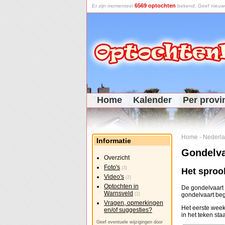
6569 optochten
Er zijn momenteel
bekend. Geef nieuwe 
Home
Kalender
Per provi
Home
-
Nederl
Informatie
Gondelva
Overzicht
Foto's
(3)
Het sproo
Video's
(2)
Optochten in
De gondelvaart
Warnsveld
(2)
gondelvaart b
Vragen, opmerkingen
Het eerste week
en/of suggesties?
in het teken st
Geef eventuele wijzigingen door