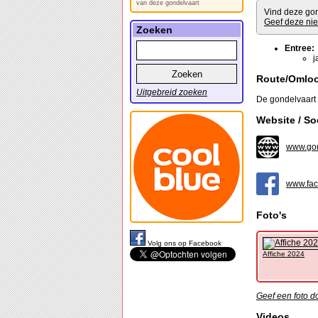
van deze gondelvaart
Vind deze gon
Geef deze nie
Zoeken
Entree:
j
Route/Omlo
Uitgebreid zoeken
De gondelvaart 
Website / So
www.gon
www.fac
Foto's
Volg ons op Facebook
Affiche 2024
Geef een foto d
Videos