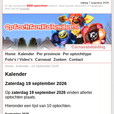
vrijdag 7 augustus 2026
6569 optochten
Er zijn momenteel
bekend. Geef nieuwe optochten of wijzigingen
door via het
formulier
.
Carnavalskleding
Home
Kalender
Per provincie
Per optochttype
Foto's / Video's
Carnaval
Zoeken
Contact
Home
-
Kalender
-
19 September 2026
Kalender
Zaterdag 19 september 2026
Op
zaterdag 19 september 2026
vinden allerlei
optochten plaats.
Hieronder een lijst van 10 optochten.