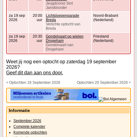
Jeugdcorso Sint
Jansklooster
za 19 sep
20:00
Lichtsloepenparade
Noord-Brabant
2026
uur
Breda
(Nederland)
Verlichte optocht van
Breda
za 19 sep
20:30
Gondelvaart op wielen
Friesland
2026
uur
Drogeham
(Nederland)
Gondelvaart van
Drogeham
Weet jij nog een optocht op zaterdag 19 september
2026?
Geef dit dan aan ons door.
< Optochten 18 September 2026
Optochten 20 September 2026 >
Informatie
September 2026
Complete kalender
Komende optochten