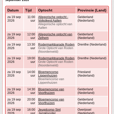
September 2026
Datum
Tijd
Optocht
Provincie (Land)
za 19 sep
11:00
Allegorische optocht -
Gelderland
2026
uur
Volksfeest Aalten
(Nederland)
Allegorische optocht van
Aalten
za 19 sep
12:00
Allegorische optocht van
Gelderland
2026
uur
Zelhem
(Nederland)
za 19 sep
13:30
Rodermarktparade Roden
Drenthe (Nederland)
2026
uur
Grote Optocht van Roden
(Noordenveld)
za 19 sep
19:00
Rodermarktparade Roden
Drenthe (Nederland)
2026
uur
Grote Optocht van Roden
(Noordenveld)
za 19 sep
14:00
Bloemencorso
Friesland
2026
uur
Lippenhuizen
(Nederland)
Bloemencorso van
Lippenhuizen
za 19 sep
14:30
Bloemencorso van
Gelderland
2026
uur
Voorthuizen
(Nederland)
za 19 sep
20:00
Bloemencorso van
Gelderland
2026
uur
Voorthuizen
(Nederland)
za 19 sep
16:00
Jeugdcorso Sint
Overijssel
2026
uur
Jansklooster
(Nederland)