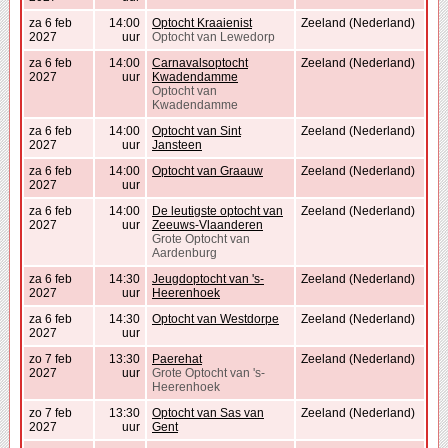
za 6 feb
14:00
Optocht Kraaienist
Zeeland (Nederland)
2027
uur
Optocht van Lewedorp
za 6 feb
14:00
Carnavalsoptocht
Zeeland (Nederland)
2027
uur
Kwadendamme
Optocht van
Kwadendamme
za 6 feb
14:00
Optocht van Sint
Zeeland (Nederland)
2027
uur
Jansteen
za 6 feb
14:00
Optocht van Graauw
Zeeland (Nederland)
2027
uur
za 6 feb
14:00
De leutigste optocht van
Zeeland (Nederland)
2027
uur
Zeeuws-Vlaanderen
Grote Optocht van
Aardenburg
za 6 feb
14:30
Jeugdoptocht van 's-
Zeeland (Nederland)
2027
uur
Heerenhoek
za 6 feb
14:30
Optocht van Westdorpe
Zeeland (Nederland)
2027
uur
zo 7 feb
13:30
Paerehat
Zeeland (Nederland)
2027
uur
Grote Optocht van 's-
Heerenhoek
zo 7 feb
13:30
Optocht van Sas van
Zeeland (Nederland)
2027
uur
Gent