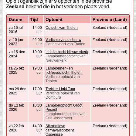
Op dit ogenblik zijn er 9 optochten in de provincie
Zeeland
bekend die in het verleden plaats vond.
Datum
Tijd
Optocht
Provincie (Land)
za 16 jul
14:00
Optocht van Tholen
Zeeland (Nederland)
2016
uur
vr 10 jun
22:00
Verlichte vlootschouw
Zeeland (Nederland)
2022
uur
Gondelvaart van Tholen
zo 15 dec
19:00
Lichtjestocht Nieuwerkerk
Zeeland (Nederland)
2024
uur
Lampionnenoptocht van
Nieuwerkerk
za 25 okt
19:00
Lampionnen- en
Zeeland (Nederland)
2025
uur
lichtjesoptocht Tholen
Verlichte optocht van
Tholen
ma 29 dec
17:00
Trekker Light Tour
Zeeland (Nederland)
2025
uur
Verlichte optocht van
Domburg
do 12 feb
18:00
Lampionoptocht Grôôt
Zeeland (Nederland)
2026
uur
Pesôôt
Lampionnenoptocht van
Oud-Vossemeer
zo 22 feb
14:30
Alternatieve
Zeeland (Nederland)
2026
uur
carnavalsoptocht
Ossenisse