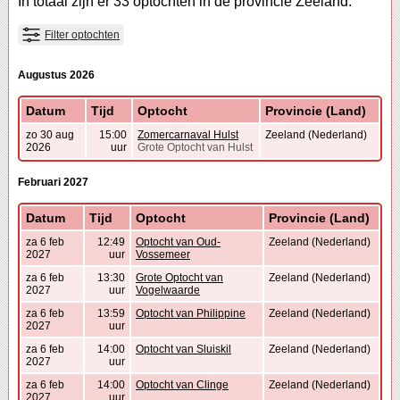
In totaal zijn er 33 optochten in de provincie Zeeland.
Filter optochten
Augustus 2026
Datum
Tijd
Optocht
Provincie (Land)
zo 30 aug
15:00
Zomercarnaval Hulst
Zeeland (Nederland)
2026
uur
Grote Optocht van Hulst
Februari 2027
Datum
Tijd
Optocht
Provincie (Land)
za 6 feb
12:49
Optocht van Oud-
Zeeland (Nederland)
2027
uur
Vossemeer
za 6 feb
13:30
Grote Optocht van
Zeeland (Nederland)
2027
uur
Vogelwaarde
za 6 feb
13:59
Optocht van Philippine
Zeeland (Nederland)
2027
uur
za 6 feb
14:00
Optocht van Sluiskil
Zeeland (Nederland)
2027
uur
za 6 feb
14:00
Optocht van Clinge
Zeeland (Nederland)
2027
uur