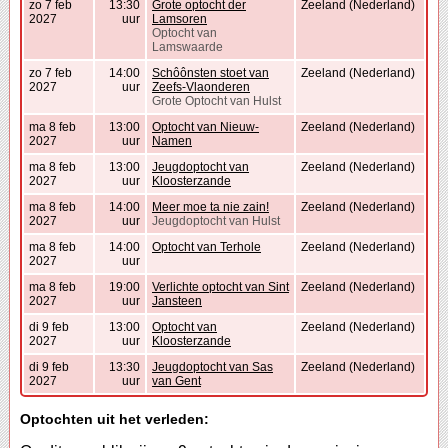
zo 7 feb
13:30
Grote optocht der
Zeeland (Nederland)
2027
uur
Lamsoren
Optocht van
Lamswaarde
zo 7 feb
14:00
Schôônsten stoet van
Zeeland (Nederland)
2027
uur
Zeefs-Vlaonderen
Grote Optocht van Hulst
ma 8 feb
13:00
Optocht van Nieuw-
Zeeland (Nederland)
2027
uur
Namen
ma 8 feb
13:00
Jeugdoptocht van
Zeeland (Nederland)
2027
uur
Kloosterzande
ma 8 feb
14:00
Meer moe ta nie zain!
Zeeland (Nederland)
2027
uur
Jeugdoptocht van Hulst
ma 8 feb
14:00
Optocht van Terhole
Zeeland (Nederland)
2027
uur
ma 8 feb
19:00
Verlichte optocht van Sint
Zeeland (Nederland)
2027
uur
Jansteen
di 9 feb
13:00
Optocht van
Zeeland (Nederland)
2027
uur
Kloosterzande
di 9 feb
13:30
Jeugdoptocht van Sas
Zeeland (Nederland)
2027
uur
van Gent
Optochten uit het verleden: