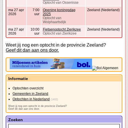
Optocht van Ossenisse
ma 27 apr
7:00
Opening koningsdag
Zeeland (Nederland)
2026
uur
2025
Optocht van
Wolphaartsdijk
ma 27 apr
10:00
Fietsenoptocht Zierikzee
Zeeland (Nederland)
2026
uur
Optocht van Zierikzee
Weet jij nog een optocht in de provincie Zeeland?
Geef dit dan aan ons door.
Informatie
Optochten overzicht
Gemeenten in Zeeland
Optochten in Nederland
(1402)
Weet jij nog een optocht in de provincie Zeeland?
Geef dit dan aan ons door.
Zoeken