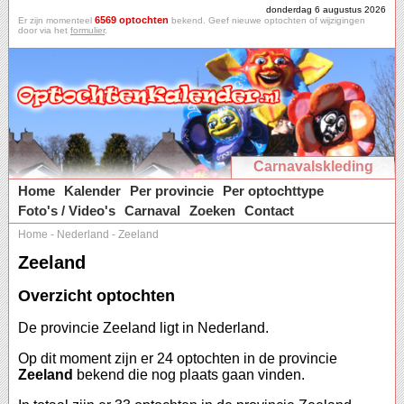
donderdag 6 augustus 2026
6569 optochten
Er zijn momenteel
bekend. Geef nieuwe optochten of wijzigingen
door via het
formulier
.
Carnavalskleding
Home
Kalender
Per provincie
Per optochttype
Foto's / Video's
Carnaval
Zoeken
Contact
Home
-
Nederland
-
Zeeland
Zeeland
Overzicht optochten
De provincie Zeeland ligt in Nederland.
Op dit moment zijn er 24 optochten in de provincie
Zeeland
bekend die nog plaats gaan vinden.