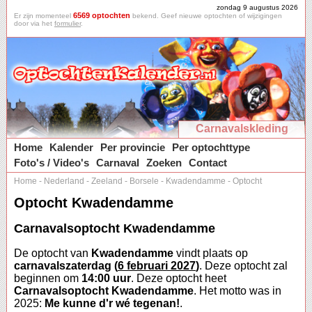
zondag 9 augustus 2026
6569 optochten
Er zijn momenteel
bekend. Geef nieuwe optochten of wijzigingen
door via het
formulier
.
Carnavalskleding
Home
Kalender
Per provincie
Per optochttype
Foto's / Video's
Carnaval
Zoeken
Contact
Home
-
Nederland
-
Zeeland
-
Borsele
-
Kwadendamme
-
Optocht
Optocht Kwadendamme
Carnavalsoptocht Kwadendamme
De optocht van
Kwadendamme
vindt plaats op
carnavalszaterdag (
6 februari 2027
)
. Deze optocht zal
beginnen om
14:00 uur
. Deze optocht heet
Carnavalsoptocht Kwadendamme
. Het motto was in
2025:
Me kunne d'r wé tegenan!
.