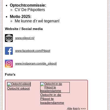
Optochtcommissie:
CV De Pikpotters
Motto 2025:
Me kunne d'r wé tegenan!
Website / Social media
www.pikpot.nl/
www.facebook.com/Pikpot
www.instagram.com/de_pikpot/
Foto's
Optocht pikpot
Optocht in de
Pikpot te
kwadendamme
Alle foto's >>>