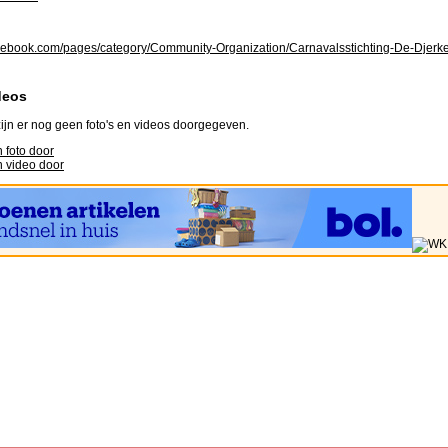
ebook.com/pages/category/Community-Organization/Carnavalsstichting-De-Djer
deos
ijn er nog geen foto's en videos doorgegeven.
 foto door
 video door