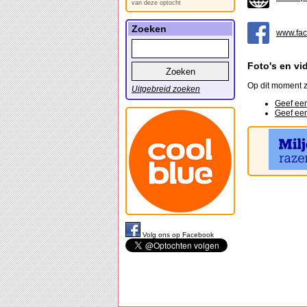
van deze optocht
Zoeken
www.fac
Foto's en vi
Op dit moment z
Uitgebreid zoeken
Geef een
Geef een
Volg ons op Facebook