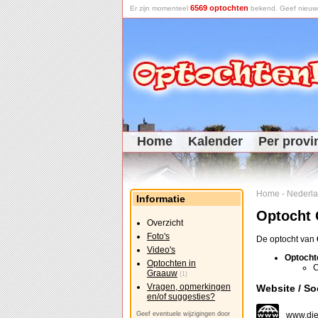
6569 optochten
Er zijn momenteel
bekend. Geef nieuwe 
Home
Kalender
Per provi
Home
-
Nederl
Informatie
Optocht
Overzicht
Foto's
De optocht van
Video's
Optocht
Optochten in
C
Graauw
(1)
Vragen, opmerkingen
Website / So
en/of suggesties?
www.dje
Geef eventuele wijzigingen door