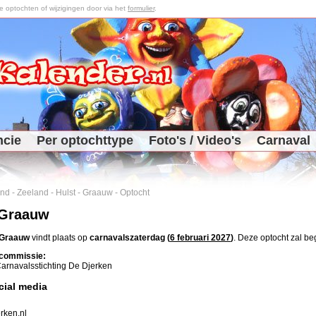
optochten of wijzigingen door via het
formulier
.
ncie
Per optochttype
Foto's / Video's
Carnaval
and
-
Zeeland
-
Hulst
-
Graauw
-
Optocht
 Graauw
Graauw
vindt plaats op
carnavalszaterdag (
6 februari 2027
)
. Deze optocht zal b
commissie:
arnavalsstichting De Djerken
cial media
rken.nl