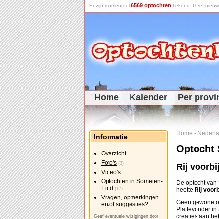
6569 optochten
Er zijn momenteel
bekend. Geef nieuwe 
Home
Kalender
Per provi
Home
-
Nederl
Informatie
Optocht
Overzicht
Foto's
(3)
Rij voorb
Video's
Optochten in Someren-
De optocht van
Eind
(17)
heette
Rij voor
Vragen, opmerkingen
Geen gewone opt
en/of suggesties?
Plattevonder in
creaties aan he
Geef eventuele wijzigingen door