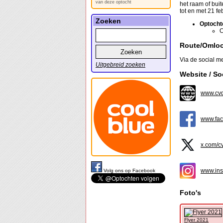
van deze optocht
het raam of bui
tot en met 21 f
Zoeken
Optocht
C
Route/Omlo
Via de social m
Uitgebreid zoeken
Website / So
www.cvd
www.fac
x.com/c
www.ins
Volg ons op Facebook
Foto's
Flyer 2021