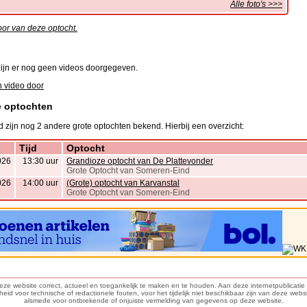
Alle foto's >>>
oor van deze optocht.
ijn er nog geen videos doorgegeven.
 video door
e optochten
 zijn nog 2 andere grote optochten bekend. Hierbij een overzicht:
Tijd
Optocht
026
13:30 uur
Grandioze optocht van De Plattevonder
Grote Optocht van Someren-Eind
026
14:00 uur
(Grote) optocht van Karvanstal
Grote Optocht van Someren-Eind
deze website correct, actueel en toegankelijk te maken en te houden. Aan deze internetpublicat
d voor technische of redactionele fouten, voor het tijdelijk niet beschikbaar zijn van deze webs
alsmede voor ontbrekende of onjuiste vermelding van gegevens op deze website.