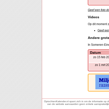
Geef een foto d
Videos
Op dit moment z
Geef een
Andere grot
In Someren-Eind
Datum
zo 15 feb 2
zo 1 mrt 2
OptochtenKalender.nl spant zich in om de informatie op 
van de website aanvaarden geen enkele aansprakelijkhei