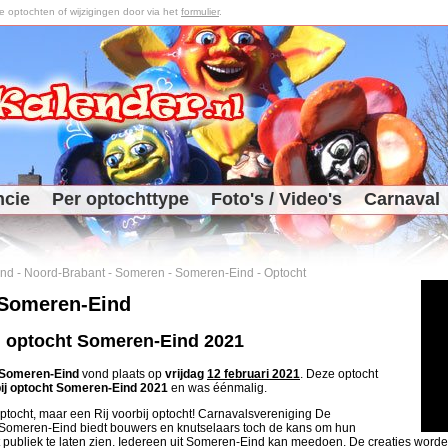
optochten of wijzigingen door via het
formulier
.
ncie
Per optochttype
Foto's / Video's
Carnaval
and
-
Noord-Brabant
-
Someren
-
Someren-Eind
-
Optocht
 Someren-Eind
ij optocht Someren-Eind 2021
Someren-Eind
vond plaats op
vrijdag
12 februari 2021
. Deze optocht
bij optocht Someren-Eind 2021
en was éénmalig.
ocht, maar een Rij voorbij optocht! Carnavalsvereniging De
 Someren-Eind biedt bouwers en knutselaars toch de kans om hun
t publiek te laten zien. Iedereen uit Someren-Eind kan meedoen. De creaties worden