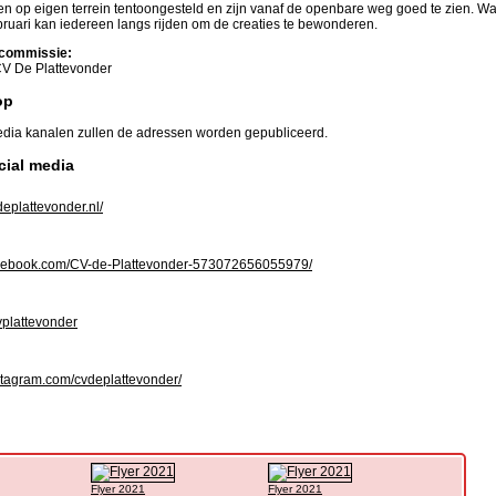
ten op eigen terrein tentoongesteld en zijn vanaf de openbare weg goed te zien. Wa
ebruari kan iedereen langs rijden om de creaties te bewonderen.
commissie:
V De Plattevonder
op
edia kanalen zullen de adressen worden gepubliceerd.
cial media
eplattevonder.nl/
ebook.com/CV-de-Plattevonder-573072656055979/
vplattevonder
tagram.com/cvdeplattevonder/
Flyer 2021
Flyer 2021