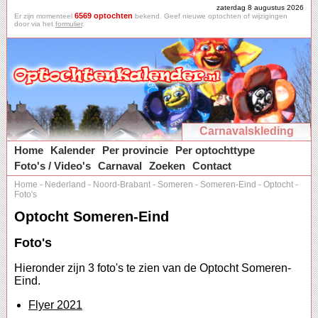
zaterdag 8 augustus 2026
6569 optochten
Er zijn momenteel
bekend. Geef nieuwe optochten of wijzigingen
door via het
formulier
.
Carnavalskleding
Home
Kalender
Per provincie
Per optochttype
Foto's / Video's
Carnaval
Zoeken
Contact
Home
-
Nederland
-
Noord-Brabant
-
Someren
-
Someren-Eind
-
Optocht
-
Foto's
Optocht Someren-Eind
Foto's
Hieronder zijn 3 foto's te zien van de Optocht Someren-
Eind.
Flyer 2021