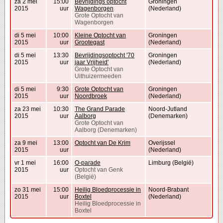
za 2 mei
15:00
Bevrijdings optocht
Groningen
2015
uur
Wagenborgen
(Nederland)
Grote Optocht van
Wagenborgen
di 5 mei
10:00
Kleine Optocht van
Groningen
2015
uur
Grootegast
(Nederland)
di 5 mei
13:30
Bevrijdingsoptocht '70
Groningen
2015
uur
jaar Vrijheid'
(Nederland)
Grote Optocht van
Uithuizermeeden
di 5 mei
9:30
Grote Optocht van
Groningen
2015
uur
Noordbroek
(Nederland)
za 23 mei
10:30
The Grand Parade
Noord-Jutland
2015
uur
Aalborg
(Denemarken)
Grote Optocht van
Aalborg (Denemarken)
za 9 mei
13:00
Optocht van De Krim
Overijssel
2015
uur
(Nederland)
vr 1 mei
16:00
O-parade
Limburg (België)
2015
uur
Optocht van Genk
(België)
zo 31 mei
15:00
Heilig Bloedprocessie in
Noord-Brabant
2015
uur
Boxtel
(Nederland)
Heilig Bloedprocessie in
Boxtel