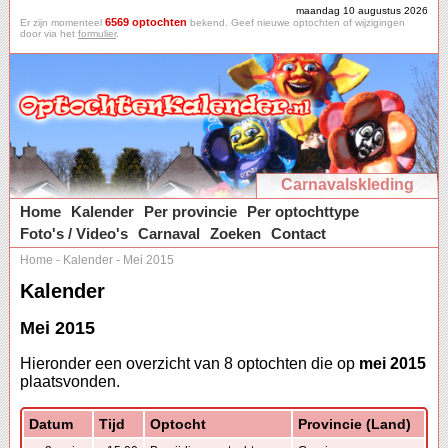
maandag 10 augustus 2026
6569 optochten
Er zijn momenteel
bekend. Geef nieuwe optochten of wijzigingen
door via het
formulier
.
Carnavalskleding
Home
Kalender
Per provincie
Per optochttype
Foto's / Video's
Carnaval
Zoeken
Contact
Home
-
Kalender
-
Mei 2015
Kalender
Mei 2015
Hieronder een overzicht van 8 optochten die op
mei 2015
plaatsvonden.
Datum
Tijd
Optocht
Provincie (Land)