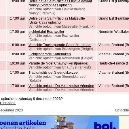
18:00 uur
Défilé de la Saint-Nicolas Fleville devant
Grand Est (Frankrij
Nancy (Sinterklaas optocht)
Verlichte optocht van Fleville devant
Nancy (Frankrijk)
17:00 uur
Défilé de la Saint-Nicolas Malzeville
Grand Est (Frankrij
(Sinterklaas optocht)
Verlichte optocht van Malzeville (Frankrijk)
17:00 uur
Lichterfahrt Eschweiler
Noordrijn-Westfalen
Verlichte optocht van Eschweiler
(Duitsland)
18:00 uur
Verlichte Tractorparade Groot-Merchtem
Vlaams-Brabant (Be
Verlichte optocht van Brussegem (België)
18:00 uur
Lichtjesparade Kortenaken
Vlaams-Brabant (Be
Verlichte optocht van Kortenaken (België)
19:30 uur
Parade de Noël Chauny (kerstparade)
Hauts-de-France (Fr
Verlichte optocht van Chauny (Frankrijk)
17:00 uur
Tractorlichtstoet Steenokkerzeel
Vlaams-Brabant (Be
Verlichte optocht van Steenokkerzeel
(België)
17:00 uur
Verlichte optocht De Vollezeelse Vrienden
Vlaams-Brabant (Be
Verlichte optocht De Vollezeelse Vrienden
n optocht op zaterdag 9 december 2023?
n ons door.
December 2023
Optocht