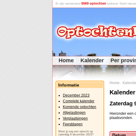
6569 optochten
Er zijn momenteel
bekend. Geef nieuwe 
Home
Kalender
Per provi
Home
-
Kalende
Informatie
Kalender
December 2023
Complete kalender
Zaterdag 
Komende optochten
Afgelastingen
Hieronder een o
plaatsvonden.
Verplaatsingen
Feestdagen
Weet jij nog een optocht op
Datum
zaterdag 9 december 2023?