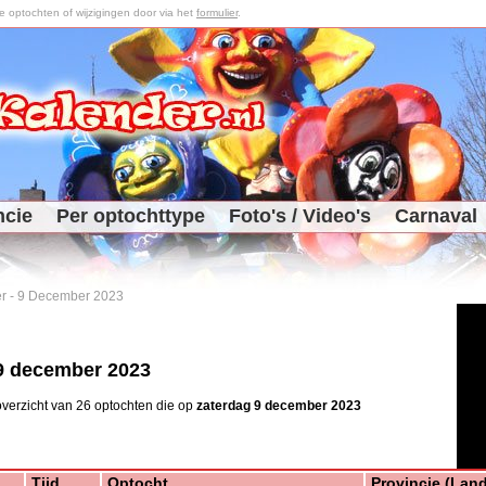
optochten of wijzigingen door via het
formulier
.
ncie
Per optochttype
Foto's / Video's
Carnaval
r
-
9 December 2023
9 december 2023
verzicht van 26 optochten die op
zaterdag 9 december 2023
Tijd
Optocht
Provincie (Land