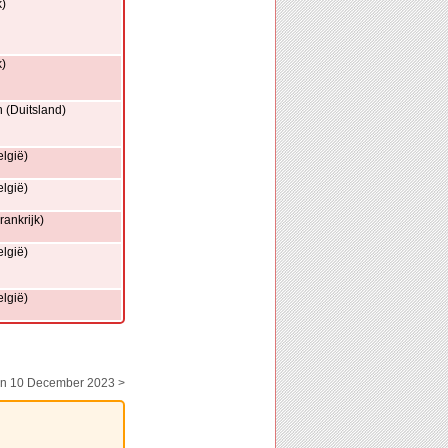
k)
k)
 (Duitsland)
lgië)
lgië)
ankrijk)
lgië)
lgië)
en 10 December 2023 >