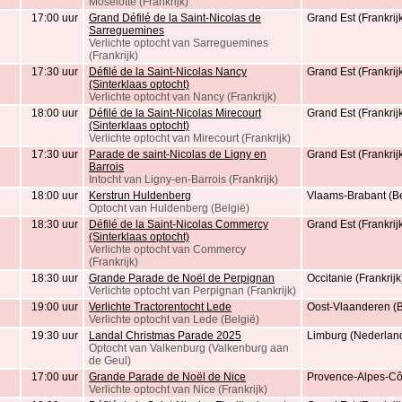
Moselotte (Frankrijk)
17:00 uur
Grand Défilé de la Saint-Nicolas de
Grand Est (Frankrij
Sarreguemines
Verlichte optocht van Sarreguemines
(Frankrijk)
17:30 uur
Défilé de la Saint-Nicolas Nancy
Grand Est (Frankrij
(Sinterklaas optocht)
Verlichte optocht van Nancy (Frankrijk)
18:00 uur
Défilé de la Saint-Nicolas Mirecourt
Grand Est (Frankrij
(Sinterklaas optocht)
Verlichte optocht van Mirecourt (Frankrijk)
17:30 uur
Parade de saint-Nicolas de Ligny en
Grand Est (Frankrij
Barrois
Intocht van Ligny-en-Barrois (Frankrijk)
18:00 uur
Kerstrun Huldenberg
Vlaams-Brabant (Be
Optocht van Huldenberg (België)
18:30 uur
Défilé de la Saint-Nicolas Commercy
Grand Est (Frankrij
(Sinterklaas optocht)
Verlichte optocht van Commercy
(Frankrijk)
18:30 uur
Grande Parade de Noël de Perpignan
Occitanie (Frankrijk
Verlichte optocht van Perpignan (Frankrijk)
19:00 uur
Verlichte Tractorentocht Lede
Oost-Vlaanderen (B
Verlichte optocht van Lede (België)
19:30 uur
Landal Christmas Parade 2025
Limburg (Nederlan
Optocht van Valkenburg (Valkenburg aan
de Geul)
17:00 uur
Grande Parade de Noël de Nice
Provence-Alpes-Côte
Verlichte optocht van Nice (Frankrijk)