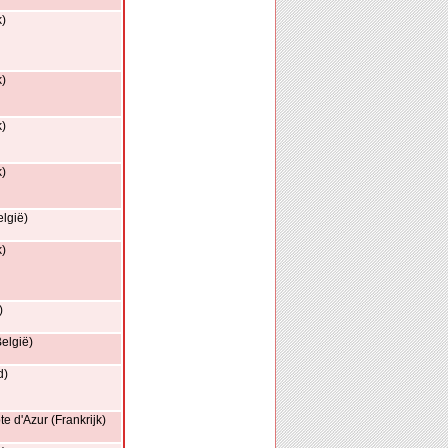
k)
k)
k)
k)
lgië)
k)
)
elgië)
d)
 d'Azur (Frankrijk)