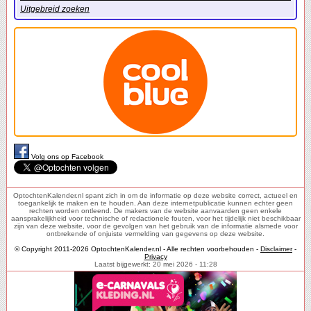
Uitgebreid zoeken
Volg ons op Facebook
OptochtenKalender.nl spant zich in om de informatie op deze website correct, actueel en
toegankelijk te maken en te houden. Aan deze internetpublicatie kunnen echter geen
rechten worden ontleend. De makers van de website aanvaarden geen enkele
aansprakelijkheid voor technische of redactionele fouten, voor het tijdelijk niet beschikbaar
zijn van deze website, voor de gevolgen van het gebruik van de informatie alsmede voor
ontbrekende of onjuiste vermelding van gegevens op deze website.
© Copyright 2011-2026 OptochtenKalender.nl - Alle rechten voorbehouden -
Disclaimer
-
Privacy
Laatst bijgewerkt: 20 mei 2026 - 11:28