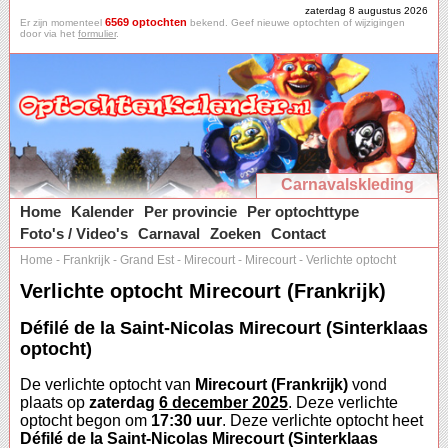
zaterdag 8 augustus 2026
6569 optochten
Er zijn momenteel
bekend. Geef nieuwe optochten of wijzigingen
door via het
formulier
.
Carnavalskleding
Home
Kalender
Per provincie
Per optochttype
Foto's / Video's
Carnaval
Zoeken
Contact
Home
-
Frankrijk
-
Grand Est
-
Mirecourt
-
Mirecourt
-
Verlichte optocht
Verlichte optocht Mirecourt (Frankrijk)
Défilé de la Saint-Nicolas Mirecourt (Sinterklaas
optocht)
De verlichte optocht van
Mirecourt (Frankrijk)
vond
plaats op
zaterdag
6 december 2025
. Deze verlichte
optocht begon om
17:30 uur
. Deze verlichte optocht heet
Défilé de la Saint-Nicolas Mirecourt (Sinterklaas