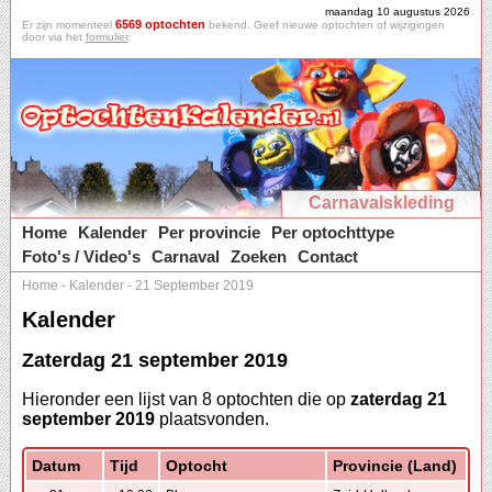
maandag 10 augustus 2026
6569 optochten
Er zijn momenteel
bekend. Geef nieuwe optochten of wijzigingen
door via het
formulier
.
Carnavalskleding
Home
Kalender
Per provincie
Per optochttype
Foto's / Video's
Carnaval
Zoeken
Contact
Home
-
Kalender
-
21 September 2019
Kalender
Zaterdag 21 september 2019
Hieronder een lijst van 8 optochten die op
zaterdag 21
september 2019
plaatsvonden.
Datum
Tijd
Optocht
Provincie (Land)