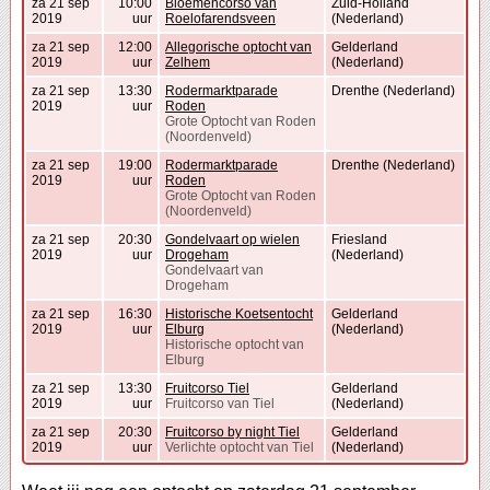
za 21 sep
10:00
Bloemencorso van
Zuid-Holland
2019
uur
Roelofarendsveen
(Nederland)
za 21 sep
12:00
Allegorische optocht van
Gelderland
2019
uur
Zelhem
(Nederland)
za 21 sep
13:30
Rodermarktparade
Drenthe (Nederland)
2019
uur
Roden
Grote Optocht van Roden
(Noordenveld)
za 21 sep
19:00
Rodermarktparade
Drenthe (Nederland)
2019
uur
Roden
Grote Optocht van Roden
(Noordenveld)
za 21 sep
20:30
Gondelvaart op wielen
Friesland
2019
uur
Drogeham
(Nederland)
Gondelvaart van
Drogeham
za 21 sep
16:30
Historische Koetsentocht
Gelderland
2019
uur
Elburg
(Nederland)
Historische optocht van
Elburg
za 21 sep
13:30
Fruitcorso Tiel
Gelderland
2019
uur
Fruitcorso van Tiel
(Nederland)
za 21 sep
20:30
Fruitcorso by night Tiel
Gelderland
2019
uur
Verlichte optocht van Tiel
(Nederland)