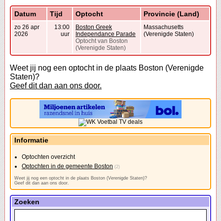
Datum
Tijd
Optocht
Provincie (Land)
zo 26 apr
13:00
Boston Greek
Massachusetts
2026
uur
Independance Parade
(Verenigde Staten)
Optocht van Boston
(Verenigde Staten)
Weet jij nog een optocht in de plaats Boston (Verenigde
Staten)?
Geef dit dan aan ons door.
Informatie
Optochten overzicht
Optochten in de gemeente Boston
(2)
Weet jij nog een optocht in de plaats Boston (Verenigde Staten)?
Geef dit dan aan ons door.
Zoeken