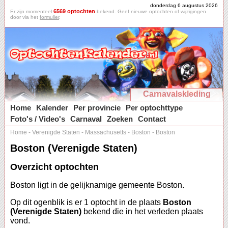
donderdag 6 augustus 2026
6569 optochten
Er zijn momenteel
bekend. Geef nieuwe optochten of wijzigingen
door via het
formulier
.
Carnavalskleding
Home
Kalender
Per provincie
Per optochttype
Foto's / Video's
Carnaval
Zoeken
Contact
Home
-
Verenigde Staten
-
Massachusetts
-
Boston
-
Boston
Boston (Verenigde Staten)
Overzicht optochten
Boston ligt in de gelijknamige gemeente Boston.
Op dit ogenblik is er 1 optocht in de plaats
Boston
(Verenigde Staten)
bekend die in het verleden plaats
vond.