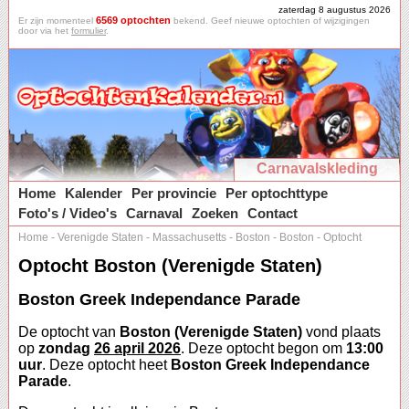
zaterdag 8 augustus 2026
6569 optochten
Er zijn momenteel
bekend. Geef nieuwe optochten of wijzigingen
door via het
formulier
.
Carnavalskleding
Home
Kalender
Per provincie
Per optochttype
Foto's / Video's
Carnaval
Zoeken
Contact
Home
-
Verenigde Staten
-
Massachusetts
-
Boston
-
Boston
-
Optocht
Optocht Boston (Verenigde Staten)
Boston Greek Independance Parade
De optocht van
Boston (Verenigde Staten)
vond plaats
op
zondag
26 april 2026
. Deze optocht begon om
13:00
uur
. Deze optocht heet
Boston Greek Independance
Parade
.