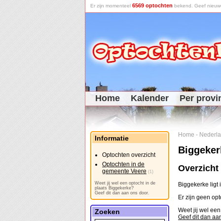
6569 optochten
Er zijn momenteel
bekend. Geef nieuwe 
Home
Kalender
Per provi
Home
-
Nederl
Informatie
Biggeker
Optochten overzicht
Optochten in de
Overzicht
gemeente Veere
(1)
Weet jij wel een optocht in de
Biggekerke ligt
plaats Biggekerke?
Geef dit dan aan ons door.
Er zijn geen op
Weet jij wel ee
Zoeken
Geef dit dan aa