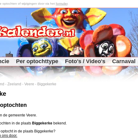
optochten of wijzigingen door via het
formulier
.
ncie
Per optochttype
Foto's / Video's
Carnaval
and
-
Zeeland
-
Veere
-
Biggekerke
ke
 optochten
 in de gemeente Veere.
tochten in de plaats
Biggekerke
bekend.
n optocht in de plaats Biggekerke?
n ons door.