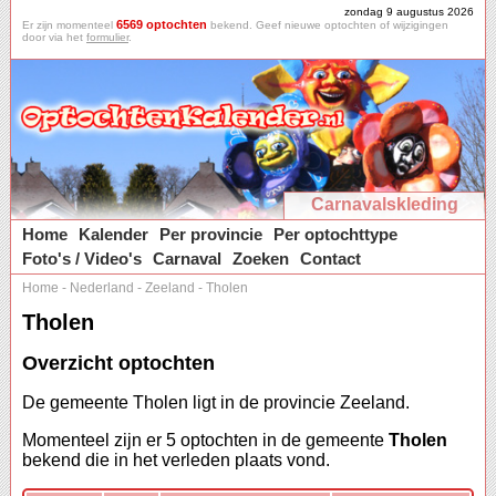
zondag 9 augustus 2026
6569 optochten
Er zijn momenteel
bekend. Geef nieuwe optochten of wijzigingen
door via het
formulier
.
Carnavalskleding
Home
Kalender
Per provincie
Per optochttype
Foto's / Video's
Carnaval
Zoeken
Contact
Home
-
Nederland
-
Zeeland
-
Tholen
Tholen
Overzicht optochten
De gemeente Tholen ligt in de provincie Zeeland.
Momenteel zijn er 5 optochten in de gemeente
Tholen
bekend die in het verleden plaats vond.