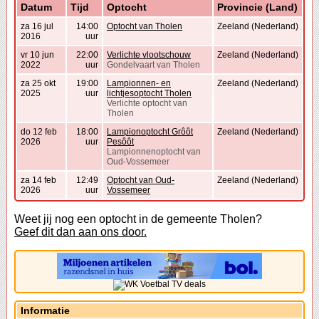
Datum
Tijd
Optocht
Provincie (Land)
za 16 jul
14:00
Optocht van Tholen
Zeeland (Nederland)
2016
uur
vr 10 jun
22:00
Verlichte vlootschouw
Zeeland (Nederland)
2022
uur
Gondelvaart van Tholen
za 25 okt
19:00
Lampionnen- en
Zeeland (Nederland)
2025
uur
lichtjesoptocht Tholen
Verlichte optocht van
Tholen
do 12 feb
18:00
Lampionoptocht Grôôt
Zeeland (Nederland)
2026
uur
Pesôôt
Lampionnenoptocht van
Oud-Vossemeer
za 14 feb
12:49
Optocht van Oud-
Zeeland (Nederland)
2026
uur
Vossemeer
Weet jij nog een optocht in de gemeente Tholen?
Geef dit dan aan ons door.
Informatie