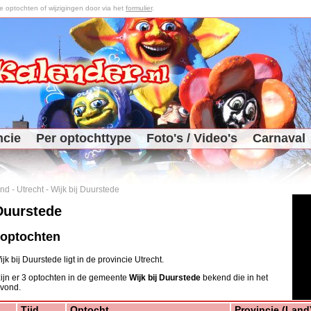
optochten of wijzigingen door via het
formulier
.
ncie
Per optochttype
Foto's / Video's
Carnaval
and
-
Utrecht
-
Wijk bij Duurstede
 Duurstede
 optochten
 bij Duurstede ligt in de provincie Utrecht.
ijn er 3 optochten in de gemeente
Wijk bij Duurstede
bekend die in het
 vond.
Tijd
Optocht
Provincie (Land