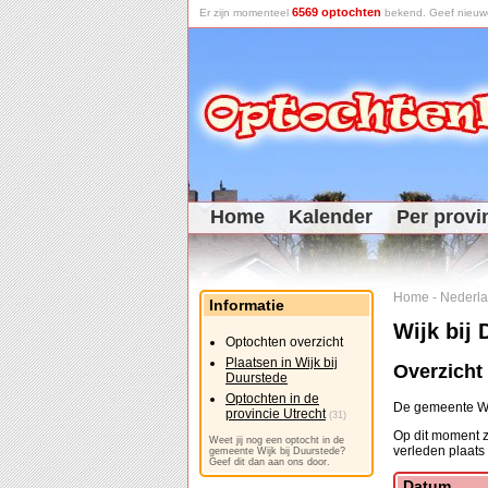
6569 optochten
Er zijn momenteel
bekend. Geef nieuwe 
Home
Kalender
Per provi
Home
-
Nederl
Informatie
Wijk bij
Optochten overzicht
Plaatsen in Wijk bij
Overzicht
Duurstede
Optochten in de
De gemeente Wijk
provincie Utrecht
(31)
Op dit moment z
Weet jij nog een optocht in de
verleden plaats
gemeente Wijk bij Duurstede?
Geef dit dan aan ons door.
Datum