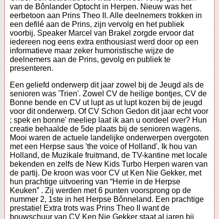
van de Bônlander Optocht in Herpen. Nieuw was het
eerbetoon aan Prins Theo II. Alle deelnemers trokken in
een defilé aan de Prins, zijn vervolg en het publiek
voorbij. Speaker Marcel van Brakel zorgde ervoor dat
iedereen nog eens extra enthousiast werd door op een
informatieve maar zeker humoristische wijze de
deelnemers aan de Prins, gevolg en publiek te
presenteren.
Een geliefd onderwerp dit jaar zowel bij de Jeugd als de
senioren was 'Trien'. Zowel CV de heilige bontjes, CV de
Bonne bende en CV ut lupt as ut lupt kozen bij de jeugd
voor dit onderwerp. Of CV Schon Gedon dit jaar echt voor
; spek en bonne' meeliep laat ik aan u oordeel over? Hun
creatie behaalde de 5de plaats bij de senioren wagens.
Mooi waren de actuele landelijke onderwerpen overgoten
met een Herpse saus 'the voice of Holland', Ik hou van
Holland, de Muzikale fruitmand, de TV-kantine met locale
bekenden en zelfs de New Kids Turbo Herpen waren van
de partij. De kroon was voor CV ut Ken Nie Gekker, met
hun prachtige uitvoering van “Herrie in de Herpse
Keuken” . Zij werden met 6 punten voorsprong op de
nummer 2, 1ste in het Herpse Bônneland. Een prachtige
prestatie! Extra trots was Prins Theo II want de
bouwschuur van CV Ken Nie Gekker staat al jaren bij