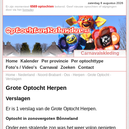
zaterdag 8 augustus 2026
6569 optochten
Er zijn momenteel
bekend. Geef nieuwe optochten of wijzigingen
door via het
formulier
.
Carnavalskleding
Home
Kalender
Per provincie
Per optochttype
Foto's / Video's
Carnaval
Zoeken
Contact
Home
-
Nederland
-
Noord-Brabant
-
Oss
-
Herpen
-
Grote Optocht
-
Verslagen
Grote Optocht Herpen
Verslagen
Er is 1 verslag van de Grote Optocht Herpen.
Optocht in zonovergoten Bônneland
Onder een stralende zon was het weer volop genieten