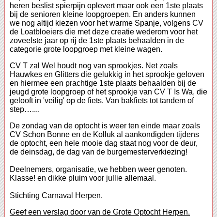
heren beslist spierpijn oplevert maar ook een 1ste plaats
bij de senioren kleine loopgroepen. En anders kunnen
we nog altijd kiezen voor het warme Spanje, volgens CV
de Loatbloeiers die met deze creatie wederom voor het
zoveelste jaar op rij de 1ste plaats behaalden in de
categorie grote loopgroep met kleine wagen.
CV T zal Wel houdt nog van sprookjes. Net zoals
Hauwkes en Glitters die gelukkig in het sprookje geloven
en hiermee een prachtige 1ste plaats behaalden bij de
jeugd grote loopgroep of het sprookje van CV T Is Wa, die
gelooft in 'veilig' op de fiets. Van bakfiets tot tandem of
step…....
De zondag van de optocht is weer ten einde maar zoals
CV Schon Bonne en de Kolluk al aankondigden tijdens
de optocht, een hele mooie dag staat nog voor de deur,
de deinsdag, de dag van de burgemesterverkiezing!
Deelnemers, organisatie, we hebben weer genoten.
Klasse! en dikke pluim voor jullie allemaal.
Stichting Carnaval Herpen.
Geef een verslag door van de Grote Optocht Herpen.