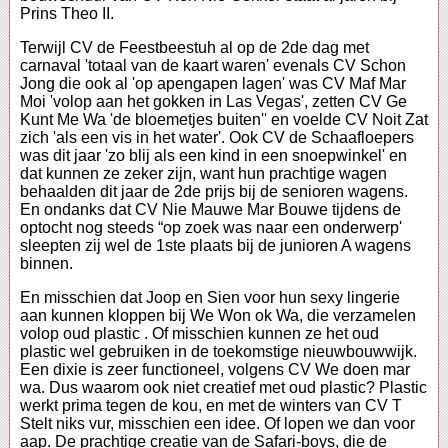
Prins Theo II.
Terwijl CV de Feestbeestuh al op de 2de dag met
carnaval 'totaal van de kaart waren' evenals CV Schon
Jong die ook al 'op apengapen lagen' was CV Maf Mar
Moi 'volop aan het gokken in Las Vegas', zetten CV Ge
Kunt Me Wa 'de bloemetjes buiten'' en voelde CV Noit Zat
zich 'als een vis in het water'. Ook CV de Schaafloepers
was dit jaar 'zo blij als een kind in een snoepwinkel' en
dat kunnen ze zeker zijn, want hun prachtige wagen
behaalden dit jaar de 2de prijs bij de senioren wagens.
En ondanks dat CV Nie Mauwe Mar Bouwe tijdens de
optocht nog steeds “op zoek was naar een onderwerp'
sleepten zij wel de 1ste plaats bij de junioren A wagens
binnen.
En misschien dat Joop en Sien voor hun sexy lingerie
aan kunnen kloppen bij We Won ok Wa, die verzamelen
volop oud plastic . Of misschien kunnen ze het oud
plastic wel gebruiken in de toekomstige nieuwbouwwijk.
Een dixie is zeer functioneel, volgens CV We doen mar
wa. Dus waarom ook niet creatief met oud plastic? Plastic
werkt prima tegen de kou, en met de winters van CV T
Stelt niks vur, misschien een idee. Of lopen we dan voor
aap. De prachtige creatie van de Safari-boys, die de