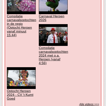
Compilatie
Carnaval Herpen
carnavalsoptochten
2026
in de regio
(Optocht Herpen
vanaf minuut
15:44)
Compilatie
carnavalsoptochten
2024 met o.a.
Herpen (vanaf
4:56)
Optocht Herpen
2024 - CV 't Kumt
Goed
Alle videos >>>