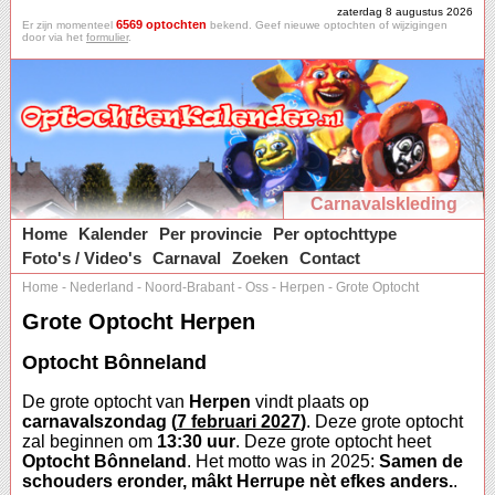
zaterdag 8 augustus 2026
6569 optochten
Er zijn momenteel
bekend. Geef nieuwe optochten of wijzigingen
door via het
formulier
.
Carnavalskleding
Home
Kalender
Per provincie
Per optochttype
Foto's / Video's
Carnaval
Zoeken
Contact
Home
-
Nederland
-
Noord-Brabant
-
Oss
-
Herpen
-
Grote Optocht
Grote Optocht Herpen
Optocht Bônneland
De grote optocht van
Herpen
vindt plaats op
carnavalszondag (
7 februari 2027
)
. Deze grote optocht
zal beginnen om
13:30 uur
. Deze grote optocht heet
Optocht Bônneland
. Het motto was in 2025:
Samen de
schouders eronder, mâkt Herrupe nèt efkes anders.
.