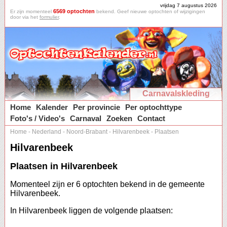
vrijdag 7 augustus 2026
6569 optochten
Er zijn momenteel
bekend. Geef nieuwe optochten of wijzigingen
door via het
formulier
.
Carnavalskleding
Home
Kalender
Per provincie
Per optochttype
Foto's / Video's
Carnaval
Zoeken
Contact
Home
-
Nederland
-
Noord-Brabant
-
Hilvarenbeek
-
Plaatsen
Hilvarenbeek
Plaatsen in Hilvarenbeek
Momenteel zijn er 6 optochten bekend in de gemeente
Hilvarenbeek.
In Hilvarenbeek liggen de volgende plaatsen: