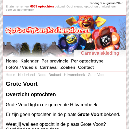
zondag 9 augustus 2026
6569 optochten
Er zijn momenteel
bekend. Geef nieuwe optochten of wijzigingen
door via het
formulier
.
Carnavalskleding
Home
Kalender
Per provincie
Per optochttype
Foto's / Video's
Carnaval
Zoeken
Contact
Home
-
Nederland
-
Noord-Brabant
-
Hilvarenbeek
-
Grote Voort
Grote Voort
Overzicht optochten
Grote Voort ligt in de gemeente Hilvarenbeek.
Er zijn geen optochten in de plaats
Grote Voort
bekend.
Weet jij wel een optocht in de plaats Grote Voort?