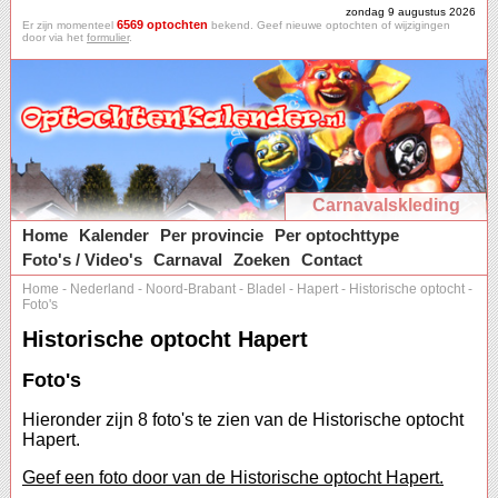
zondag 9 augustus 2026
6569 optochten
Er zijn momenteel
bekend. Geef nieuwe optochten of wijzigingen
door via het
formulier
.
Carnavalskleding
Home
Kalender
Per provincie
Per optochttype
Foto's / Video's
Carnaval
Zoeken
Contact
Home
-
Nederland
-
Noord-Brabant
-
Bladel
-
Hapert
-
Historische optocht
-
Foto's
Historische optocht Hapert
Foto's
Hieronder zijn 8 foto's te zien van de Historische optocht
Hapert.
Geef een foto door van de Historische optocht Hapert.