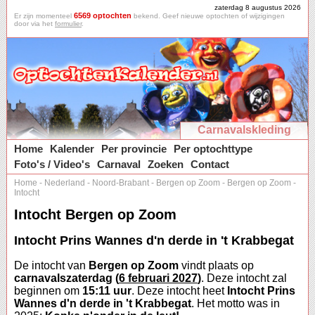
zaterdag 8 augustus 2026
6569 optochten
Er zijn momenteel
bekend. Geef nieuwe optochten of wijzigingen
door via het
formulier
.
Carnavalskleding
Home
Kalender
Per provincie
Per optochttype
Foto's / Video's
Carnaval
Zoeken
Contact
Home
-
Nederland
-
Noord-Brabant
-
Bergen op Zoom
-
Bergen op Zoom
-
Intocht
Intocht Bergen op Zoom
Intocht Prins Wannes d'n derde in 't Krabbegat
De intocht van
Bergen op Zoom
vindt plaats op
carnavalszaterdag (
6 februari 2027
)
. Deze intocht zal
beginnen om
15:11 uur
. Deze intocht heet
Intocht Prins
Wannes d'n derde in 't Krabbegat
. Het motto was in