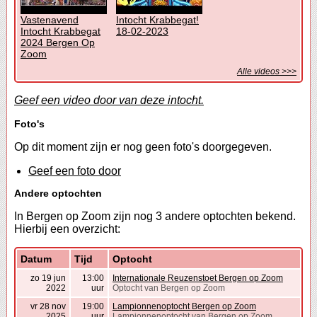
Vastenavend
Intocht Krabbegat!
Intocht Krabbegat
18-02-2023
2024 Bergen Op
Zoom
Alle videos >>>
Geef een video door van deze intocht.
Foto's
Op dit moment zijn er nog geen foto's doorgegeven.
Geef een foto door
Andere optochten
In Bergen op Zoom zijn nog 3 andere optochten bekend.
Hierbij een overzicht:
Datum
Tijd
Optocht
zo 19 jun
13:00
Internationale Reuzenstoet Bergen op Zoom
2022
uur
Optocht van Bergen op Zoom
vr 28 nov
19:00
Lampionnenoptocht Bergen op Zoom
2025
uur
Lampionnenoptocht van Bergen op Zoom