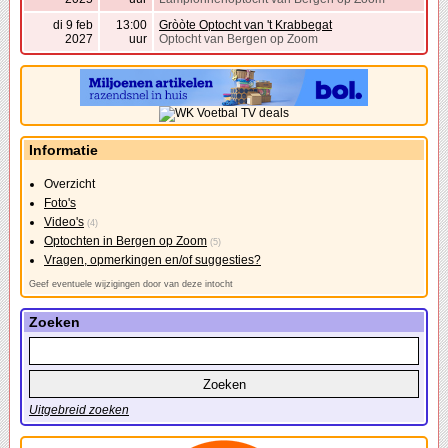
di 9 feb
13:00
Gròòte Optocht van 't Krabbegat
2027
uur
Optocht van Bergen op Zoom
Informatie
Overzicht
Foto's
Video's
(4)
Optochten in Bergen op Zoom
(5)
Vragen, opmerkingen en/of suggesties?
Geef eventuele wijzigingen door van deze intocht
Zoeken
Uitgebreid zoeken