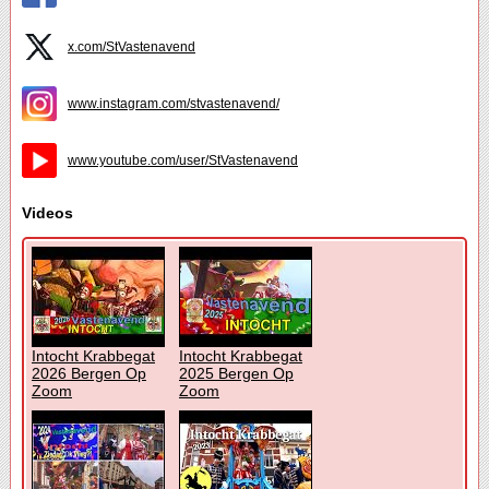
x.com/StVastenavend
www.instagram.com/stvastenavend/
www.youtube.com/user/StVastenavend
Videos
Intocht Krabbegat
Intocht Krabbegat
2026 Bergen Op
2025 Bergen Op
Zoom
Zoom