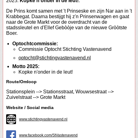
2025:
Kopke n'onder in de leut!
.
De Prins komt samen met 't Prinseske en zijn Nar aan in 't
Krabbegat. Daarna bestijgt hij z'n Prinsenwagen en gaat
naar de Grote Markt voor de overdracht van de
stadssleutel en d'Ellef Gebòòje van de nieuwe Gròòtste
Boer.
Optochtcommissie:
Commissie Optocht Stichting Vastenavend
optocht@stichtingvastenavend.nl
Motto 2025:
Kopke n'onder in de leut!
Route/Omloop
Stationsplein --> Stationsstraat, Wouwsestraat -->
Zuivelstraat --> Grote Markt
Website / Social media
www.stichtingvastenavend.nl
www.facebook.com/StVastenavend