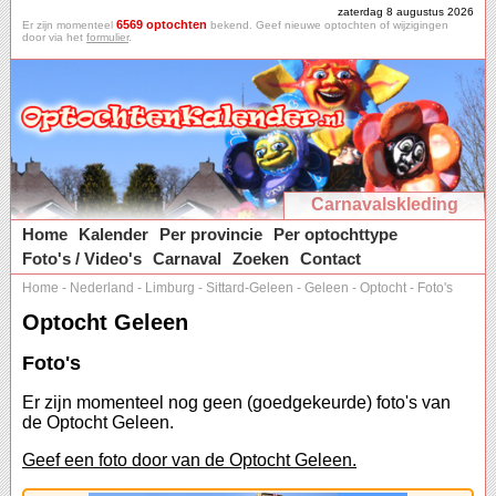
zaterdag 8 augustus 2026
6569 optochten
Er zijn momenteel
bekend. Geef nieuwe optochten of wijzigingen
door via het
formulier
.
Carnavalskleding
Home
Kalender
Per provincie
Per optochttype
Foto's / Video's
Carnaval
Zoeken
Contact
Home
-
Nederland
-
Limburg
-
Sittard-Geleen
-
Geleen
-
Optocht
-
Foto's
Optocht Geleen
Foto's
Er zijn momenteel nog geen (goedgekeurde) foto's van
de Optocht Geleen.
Geef een foto door van de Optocht Geleen.