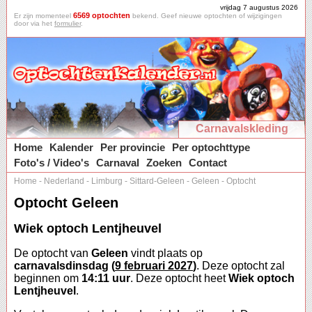
vrijdag 7 augustus 2026
6569 optochten
Er zijn momenteel
bekend. Geef nieuwe optochten of wijzigingen
door via het
formulier
.
Carnavalskleding
Home
Kalender
Per provincie
Per optochttype
Foto's / Video's
Carnaval
Zoeken
Contact
Home
-
Nederland
-
Limburg
-
Sittard-Geleen
-
Geleen
-
Optocht
Optocht Geleen
Wiek optoch Lentjheuvel
De optocht van
Geleen
vindt plaats op
carnavalsdinsdag (
9 februari 2027
)
. Deze optocht zal
beginnen om
14:11 uur
. Deze optocht heet
Wiek optoch
Lentjheuvel
.