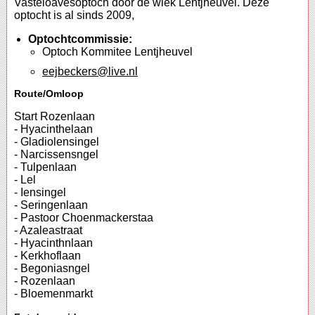
Vasteloavesoptoch door de wiek Lentjheuvel. Deze
optocht is al sinds 2009,
Optochtcommissie:
Optoch Kommitee Lentjheuvel
eejbeckers@live.nl
Route/Omloop
Start Rozenlaan
- Hyacinthelaan
- Gladiolensingel
- Narcissensngel
- Tulpenlaan
- Lel
- Iensingel
- Seringenlaan
- Pastoor Choenmackerstaa
- Azaleastraat
- Hyacinthnlaan
- Kerkhoflaan
- Begoniasngel
- Rozenlaan
- Bloemenmarkt