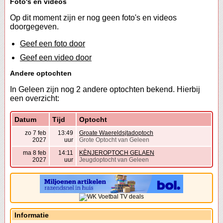
Foto's en videos
Op dit moment zijn er nog geen foto's en videos
doorgegeven.
Geef een foto door
Geef een video door
Andere optochten
In Geleen zijn nog 2 andere optochten bekend. Hierbij
een overzicht:
Datum
Tijd
Optocht
zo 7 feb
13:49
Groate Waereldsjtadoptoch
2027
uur
Grote Optocht van Geleen
ma 8 feb
14:11
KÈNJEROPTOCH GELAEN
2027
uur
Jeugdoptocht van Geleen
Informatie