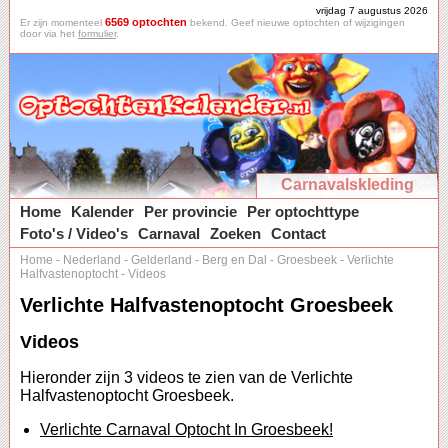
vrijdag 7 augustus 2026
6569 optochten
Er zijn momenteel
bekend. Geef nieuwe optochten of wijzigingen
door via het
formulier
.
Carnavalskleding
Home
Kalender
Per provincie
Per optochttype
Foto's / Video's
Carnaval
Zoeken
Contact
Home
-
Nederland
-
Gelderland
-
Berg en Dal
-
Groesbeek
-
Verlichte
Halfvastenoptocht
-
Videos
Verlichte Halfvastenoptocht Groesbeek
Videos
Hieronder zijn 3 videos te zien van de Verlichte
Halfvastenoptocht Groesbeek.
Verlichte Carnaval Optocht In Groesbeek!