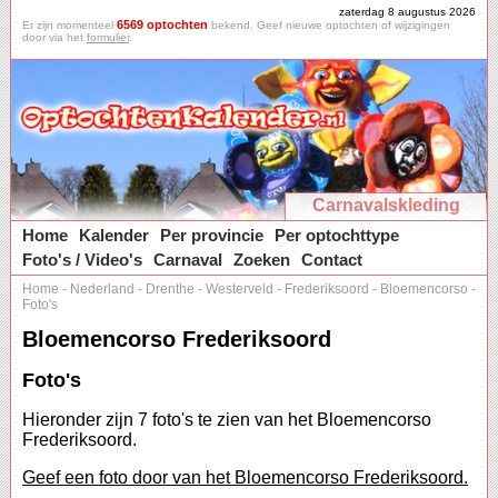
zaterdag 8 augustus 2026
6569 optochten
Er zijn momenteel
bekend. Geef nieuwe optochten of wijzigingen
door via het
formulier
.
Carnavalskleding
Home
Kalender
Per provincie
Per optochttype
Foto's / Video's
Carnaval
Zoeken
Contact
Home
-
Nederland
-
Drenthe
-
Westerveld
-
Frederiksoord
-
Bloemencorso
-
Foto's
Bloemencorso Frederiksoord
Foto's
Hieronder zijn 7 foto's te zien van het Bloemencorso
Frederiksoord.
Geef een foto door van het Bloemencorso Frederiksoord.