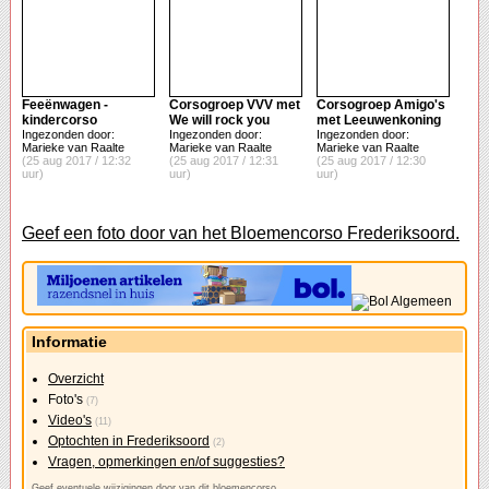
Feeënwagen -
Corsogroep VVV met
Corsogroep Amigo's
kindercorso
We will rock you
met Leeuwenkoning
Ingezonden door:
Ingezonden door:
Ingezonden door:
Marieke van Raalte
Marieke van Raalte
Marieke van Raalte
(25 aug 2017 / 12:32
(25 aug 2017 / 12:31
(25 aug 2017 / 12:30
uur)
uur)
uur)
Geef een foto door van het Bloemencorso Frederiksoord.
Informatie
Overzicht
Foto's
(7)
Video's
(11)
Optochten in Frederiksoord
(2)
Vragen, opmerkingen en/of suggesties?
Geef eventuele wijzigingen door van dit bloemencorso