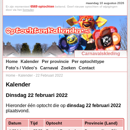
maandag 10 augustus 2026
6569 optochten
Er zijn momenteel
bekend. Geef nieuwe optochten of wijzigingen
door via het
formulier
.
Carnavalskleding
Home
Kalender
Per provincie
Per optochttype
Foto's / Video's
Carnaval
Zoeken
Contact
Home
-
Kalender
-
22 Februari 2022
Kalender
Dinsdag 22 februari 2022
Hieronder één optocht die op
dinsdag 22 februari 2022
plaatsvond.
Datum
Tijd
Optocht
Provincie (Land)