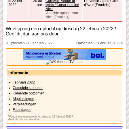
di 22 feb
20:00
Carnival Parade of
Provence-Alpes-Côte
2022
uur
lights / Corso Illuminé
d'Azur (Frankrijk)
Nice
Verlichte optocht van
Nice (Frankrijk)
Weet jij nog een optocht op dinsdag 22 februari 2022?
Geef dit dan aan ons door.
< Optochten 21 Februari 2022
Optochten 23 Februari 2022 >
Informatie
Februari 2022
Complete kalender
Komende optochten
Afgelastingen
Verplaatsingen
Feestdagen
Weet jij nog een optocht op dinsdag 22 februari 2022?
Geef dit dan aan ons door.