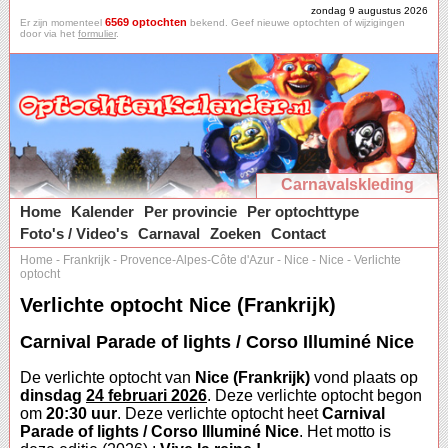
zondag 9 augustus 2026
6569 optochten
Er zijn momenteel
bekend. Geef nieuwe optochten of wijzigingen
door via het
formulier
.
Carnavalskleding
Home
Kalender
Per provincie
Per optochttype
Foto's / Video's
Carnaval
Zoeken
Contact
Home
-
Frankrijk
-
Provence-Alpes-Côte d'Azur
-
Nice
-
Nice
-
Verlichte
optocht
Verlichte optocht Nice (Frankrijk)
Carnival Parade of lights / Corso Illuminé Nice
De verlichte optocht van
Nice (Frankrijk)
vond plaats op
dinsdag
24 februari 2026
. Deze verlichte optocht begon
om
20:30 uur
. Deze verlichte optocht heet
Carnival
Parade of lights / Corso Illuminé Nice
. Het motto is