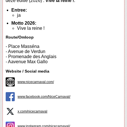
deze editie (2026) :
Vive la reine !
.
Entree:
ja
Motto 2026:
Vive la reine !
Route/Omloop
- Place Masséna
- Avenue de Verdun
- Promenade des Anglais
- Aavenue Max Gallo
Website / Social media
www.nicecarnaval.com/
www.facebook.com/NiceCarnaval/
x.com/nicecarnaval
www.instagram.com/nicecarnaval/