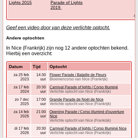
Lights 2015
Parade of Lights
2019.
Al
Geef een video door van deze verlichte optocht.
Andere optochten
In Nice (Frankrijk) zijn nog 12 andere optochten bekend.
Hierbij een overzicht:
Datum
Tijd
Optocht
za 25 feb
14:30
Flower Parade / Bataille de Fleurs
2023
uur
Bloemencorso van Nice (Frankrijk)
za 17 feb
20:30
Carnival Parade of lights / Corso Illuminé
2024
uur
Verlichte optocht van Nice (Frankrijk)
zo 7 dec
17:00
Grande Parade de Noël de Nice
2025
uur
Verlichte optocht van Nice (Frankrijk)
za 14 feb
21:00
Opening Parade / Corso illuminé d'ouverture
2026
uur
Nice
Verlichte optocht van Nice (Frankrijk)
di 17 feb
20:30
Carnival Parade of lights / Corso Illuminé Nice
2026
uur
Verlichte optocht van Nice (Frankrijk)