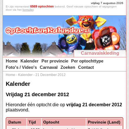
vrijdag 7 augustus 2026
6569 optochten
Er zijn momenteel
bekend. Geef nieuwe optochten of wijzigingen
door via het
formulier
.
Carnavalskleding
Home
Kalender
Per provincie
Per optochttype
Foto's / Video's
Carnaval
Zoeken
Contact
Home
-
Kalender
-
21 December 2012
Kalender
Vrijdag 21 december 2012
Hieronder één optocht die op
vrijdag 21 december 2012
plaatsvond.
Datum
Tijd
Optocht
Provincie (Land)