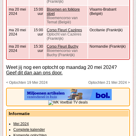
(Frankrijk)
ma 20 mei
15:00
Bloemen en folklore
Vlaams-Brabant
2024
uur
stoet
(België)
Bloemencorso van
Ternat (België)
ma 20 mei
15:00
Corso Fleuri Cazères
Occitanie (Frankrijk)
2024
uur
Optocht van Cazères
(Frankrijk)
ma 20 mei
15:30
Corso Fleuri Buchy
Normandie (Frankrijk)
2024
uur
Bloemencorso van
Buchy (Frankrijk)
Weet jij nog een optocht op maandag 20 mei 2024?
Geef dit dan aan ons door.
< Optochten 19 Mei 2024
Optochten 21 Mei 2024 >
Informatie
Mei 2024
Complete kalender
Komende optochten