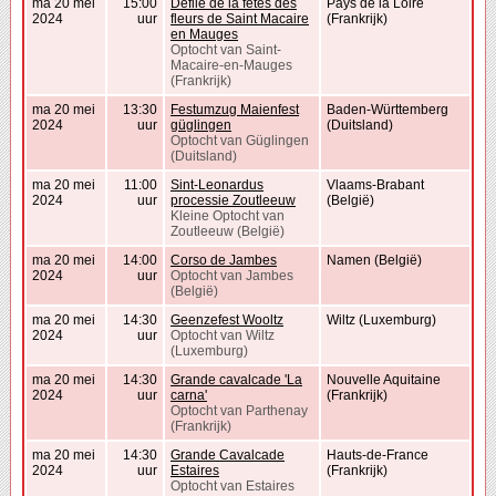
ma 20 mei
15:00
Défilé de la fêtes des
Pays de la Loire
2024
uur
fleurs de Saint Macaire
(Frankrijk)
en Mauges
Optocht van Saint-
Macaire-en-Mauges
(Frankrijk)
ma 20 mei
13:30
Festumzug Maienfest
Baden-Württemberg
2024
uur
güglingen
(Duitsland)
Optocht van Güglingen
(Duitsland)
ma 20 mei
11:00
Sint-Leonardus
Vlaams-Brabant
2024
uur
processie Zoutleeuw
(België)
Kleine Optocht van
Zoutleeuw (België)
ma 20 mei
14:00
Corso de Jambes
Namen (België)
2024
uur
Optocht van Jambes
(België)
ma 20 mei
14:30
Geenzefest Wooltz
Wiltz (Luxemburg)
2024
uur
Optocht van Wiltz
(Luxemburg)
ma 20 mei
14:30
Grande cavalcade 'La
Nouvelle Aquitaine
2024
uur
carna'
(Frankrijk)
Optocht van Parthenay
(Frankrijk)
ma 20 mei
14:30
Grande Cavalcade
Hauts-de-France
2024
uur
Estaires
(Frankrijk)
Optocht van Estaires