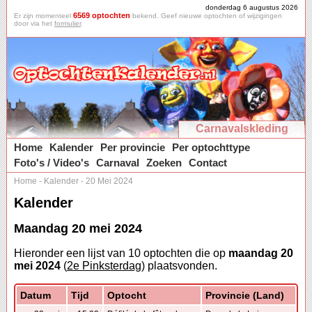
donderdag 6 augustus 2026
6569 optochten
Er zijn momenteel
bekend. Geef nieuwe optochten of wijzigingen
door via het
formulier
.
Carnavalskleding
Home
Kalender
Per provincie
Per optochttype
Foto's / Video's
Carnaval
Zoeken
Contact
Home
-
Kalender
-
20 Mei 2024
Kalender
Maandag 20 mei 2024
Hieronder een lijst van 10 optochten die op
maandag 20
mei 2024
(
2e Pinksterdag
) plaatsvonden.
Datum
Tijd
Optocht
Provincie (Land)