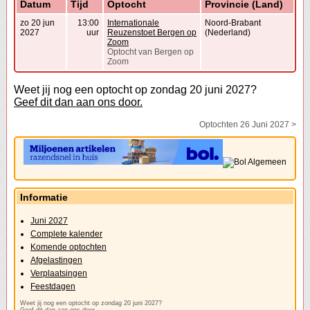
Datum
Tijd
Optocht
Provincie (Land)
zo 20 jun
13:00
Internationale
Noord-Brabant
2027
uur
Reuzenstoet Bergen op
(Nederland)
Zoom
Optocht van Bergen op
Zoom
Weet jij nog een optocht op zondag 20 juni 2027?
Geef dit dan aan ons door.
Optochten 26 Juni 2027 >
Informatie
Juni 2027
Complete kalender
Komende optochten
Afgelastingen
Verplaatsingen
Feestdagen
Weet jij nog een optocht op zondag 20 juni 2027?