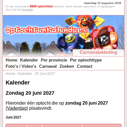
maandag 10 augustus 2026
6569 optochten
Er zijn momenteel
bekend. Geef nieuwe optochten of wijzigingen
door via het
formulier
.
Carnavalskleding
Home
Kalender
Per provincie
Per optochttype
Foto's / Video's
Carnaval
Zoeken
Contact
Home
-
Kalender
-
20 Juni 2027
Kalender
Zondag 20 juni 2027
Hieronder één optocht die op
zondag 20 juni 2027
(
Vaderdag
) plaatsvindt.
Juni 2027