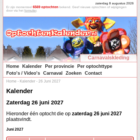
zaterdag 8 augustus 2026
6569 optochten
Er zijn momenteel
bekend. Geef nieuwe optochten of wijzigingen
door via het
formulier
.
Carnavalskleding
Home
Kalender
Per provincie
Per optochttype
Foto's / Video's
Carnaval
Zoeken
Contact
Home
-
Kalender
-
26 Juni 2027
Kalender
Zaterdag 26 juni 2027
Hieronder één optocht die op
zaterdag 26 juni 2027
plaatsvindt.
Juni 2027