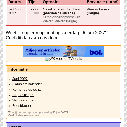
Datum
Tijd
Optocht
Provincie (Land)
za 26 jun
22:00
Cavalcade aux flambeaux
Waals-Brabant
2027
uur
(paarden cavalcade)
(België)
Lampionnenoptocht van
Waver (Waver, België)
Weet jij nog een optocht op zaterdag 26 juni 2027?
Geef dit dan aan ons door.
Informatie
Juni 2027
Complete kalender
Komende optochten
Afgelastingen
Verplaatsingen
Feestdagen
Weet jij nog een optocht op zaterdag 26 juni 2027?
Geef dit dan aan ons door.
Zoeken