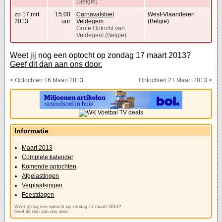
(België)
zo 17 mrt
15:00
Carnavalstoet
West-Vlaanderen
2013
uur
Veldegem
(België)
Grote Optocht van
Veldegem (België)
Weet jij nog een optocht op zondag 17 maart 2013?
Geef dit dan aan ons door.
< Optochten 16 Maart 2013
Optochten 21 Maart 2013 >
Informatie
Maart 2013
Complete kalender
Komende optochten
Afgelastingen
Verplaatsingen
Feestdagen
Weet jij nog een optocht op zondag 17 maart 2013?
Geef dit dan aan ons door.