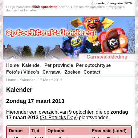
donderdag 6 augustus 2026
6569 optochten
Er zijn momenteel
bekend. Geef nieuwe optochten of wijzigingen
door via het
formulier
.
Carnavalskleding
Home
Kalender
Per provincie
Per optochttype
Foto's / Video's
Carnaval
Zoeken
Contact
Home
-
Kalender
-
17 Maart 2013
Kalender
Zondag 17 maart 2013
Hieronder een overzicht van 9 optochten die op
zondag
17 maart 2013
(
St. Patricks Day
) plaatsvonden.
Datum
Tijd
Optocht
Provincie (Land)