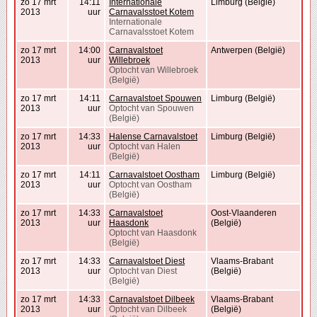
zo 17 mrt
14:11
Internationale
Limburg (België)
2013
uur
Carnavalsstoet Kotem
Internationale
Carnavalsstoet Kotem
zo 17 mrt
14:00
Carnavalstoet
Antwerpen (België)
2013
uur
Willebroek
Optocht van Willebroek
(België)
zo 17 mrt
14:11
Carnavalstoet Spouwen
Limburg (België)
2013
uur
Optocht van Spouwen
(België)
zo 17 mrt
14:33
Halense Carnavalstoet
Limburg (België)
2013
uur
Optocht van Halen
(België)
zo 17 mrt
14:11
Carnavalstoet Oostham
Limburg (België)
2013
uur
Optocht van Oostham
(België)
zo 17 mrt
14:33
Carnavalstoet
Oost-Vlaanderen
2013
uur
Haasdonk
(België)
Optocht van Haasdonk
(België)
zo 17 mrt
14:33
Carnavalstoet Diest
Vlaams-Brabant
2013
uur
Optocht van Diest
(België)
(België)
zo 17 mrt
14:33
Carnavalstoet Dilbeek
Vlaams-Brabant
2013
uur
Optocht van Dilbeek
(België)