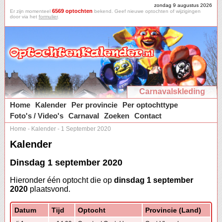
zondag 9 augustus 2026
6569 optochten
Er zijn momenteel
bekend. Geef nieuwe optochten of wijzigingen
door via het
formulier
.
Carnavalskleding
Home
Kalender
Per provincie
Per optochttype
Foto's / Video's
Carnaval
Zoeken
Contact
Home
-
Kalender
-
1 September 2020
Kalender
Dinsdag 1 september 2020
Hieronder één optocht die op
dinsdag 1 september
2020
plaatsvond.
Datum
Tijd
Optocht
Provincie (Land)