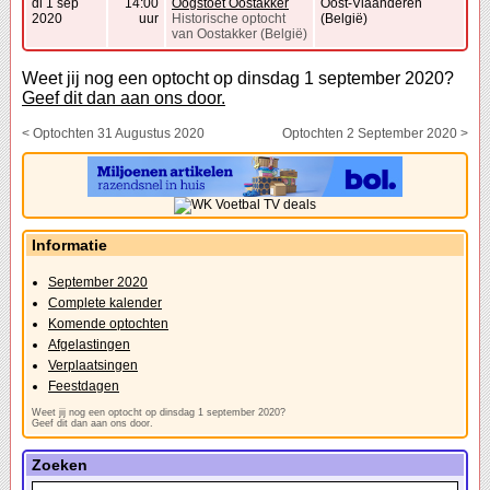
di 1 sep
14:00
Oogstoet Oostakker
Oost-Vlaanderen
2020
uur
Historische optocht
(België)
van Oostakker (België)
Weet jij nog een optocht op dinsdag 1 september 2020?
Geef dit dan aan ons door.
< Optochten 31 Augustus 2020
Optochten 2 September 2020 >
Informatie
September 2020
Complete kalender
Komende optochten
Afgelastingen
Verplaatsingen
Feestdagen
Weet jij nog een optocht op dinsdag 1 september 2020?
Geef dit dan aan ons door.
Zoeken