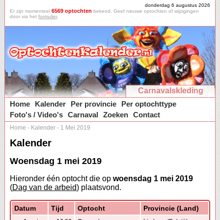
donderdag 6 augustus 2026
6569 optochten
Er zijn momenteel
bekend. Geef nieuwe optochten of wijzigingen
door via het
formulier
.
Carnavalskleding
Home
Kalender
Per provincie
Per optochttype
Foto's / Video's
Carnaval
Zoeken
Contact
Home
-
Kalender
-
1 Mei 2019
Kalender
Woensdag 1 mei 2019
Hieronder één optocht die op
woensdag 1 mei 2019
(
Dag van de arbeid
) plaatsvond.
Datum
Tijd
Optocht
Provincie (Land)