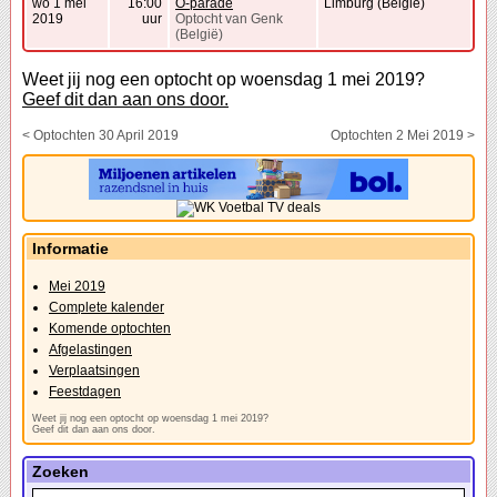
wo 1 mei
16:00
O-parade
Limburg (België)
2019
uur
Optocht van Genk
(België)
Weet jij nog een optocht op woensdag 1 mei 2019?
Geef dit dan aan ons door.
< Optochten 30 April 2019
Optochten 2 Mei 2019 >
Informatie
Mei 2019
Complete kalender
Komende optochten
Afgelastingen
Verplaatsingen
Feestdagen
Weet jij nog een optocht op woensdag 1 mei 2019?
Geef dit dan aan ons door.
Zoeken