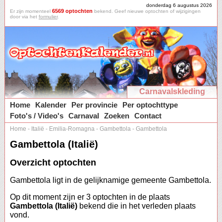
donderdag 6 augustus 2026
6569 optochten
Er zijn momenteel
bekend. Geef nieuwe optochten of wijzigingen
door via het
formulier
.
Carnavalskleding
Home
Kalender
Per provincie
Per optochttype
Foto's / Video's
Carnaval
Zoeken
Contact
Home
-
Italië
-
Emilia-Romagna
-
Gambettola
-
Gambettola
Gambettola (Italië)
Overzicht optochten
Gambettola ligt in de gelijknamige gemeente Gambettola.
Op dit moment zijn er 3 optochten in de plaats
Gambettola (Italië)
bekend die in het verleden plaats
vond.