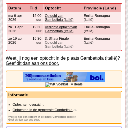
Datum
Tijd
Optocht
Provincie (Land)
ma 6 apr
15:00
Optocht van
Emilia-Romagna
2026
uur
Gambettola (Italië)
(Italië)
za 11 apr
19:30
Verlichte optocht van
Emilia-Romagna
2026
uur
Gambettola (Italië)
(Italië)
zo 19 apr
16:30
3. Sfilata Finale
Emilia-Romagna
2026
uur
Optocht van
(Italië)
Gambettola (Italië)
Weet jij nog een optocht in de plaats Gambettola (Italië)?
Geef dit dan aan ons door.
Informatie
Optochten overzicht
Optochten in de gemeente Gambettola
(3)
Weet jij nog een optocht in de plaats Gambettola (Italië)?
Geef dit dan aan ons door.