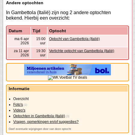
Andere optochten
In Gambettola (Italië) zijn nog 2 andere optochten
bekend. Hierbij een overzicht:
Datum
Tijd
Optocht
ma 6 apr
15:00
Optocht van Gambettola (Italië)
2026
uur
za 11 apr
19:30
Verlichte optocht van Gambettola (Italië)
2026
uur
Informatie
Overzicht
Foto's
(1)
Video's
Optochten in Gambettola (Italië)
(3)
Vragen, opmerkingen en/of suggesties?
Geef eventuele wijzigingen door van deze optocht