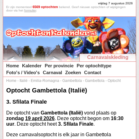
vrijdag 7 augustus 2026
6569 optochten
Er zijn momenteel
bekend. Geef nieuwe optochten of wijzigingen
door via het
formulier
.
Carnavalskleding
Home
Kalender
Per provincie
Per optochttype
Foto's / Video's
Carnaval
Zoeken
Contact
Home
-
Italië
-
Emilia-Romagna
-
Gambettola
-
Gambettola
-
Optocht
Optocht Gambettola (Italië)
3. Sfilata Finale
De optocht van
Gambettola (Italië)
vond plaats op
zondag
19 april 2026
. Deze optocht begon om
16:30
uur
. Deze optocht heet
3. Sfilata Finale
.
Deze carnavalsoptocht is elk jaar in Gambettola