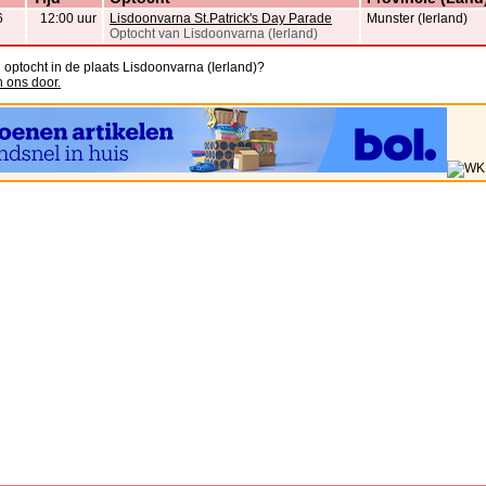
6
12:00 uur
Lisdoonvarna St.Patrick's Day Parade
Munster (Ierland)
Optocht van Lisdoonvarna (Ierland)
 optocht in de plaats Lisdoonvarna (Ierland)?
n ons door.