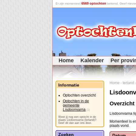
6569 optochten
Er zijn momenteel
bekend. Geef nieuwe 
Home
Kalender
Per provi
Home
-
Ierland
Informatie
Lisdoonv
Optochten overzicht
Optochten in de
Overzicht
gemeente
Lisdoonvarna
(1)
Lisdoonvarna li
Weet jij nog een optocht in de
plaats Lisdoonvarna (Ierland)?
Momenteel is er
Geef dit dan aan ons door.
plaats vond.
Zoeken
Datum