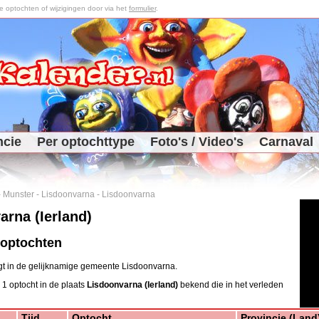
optochten of wijzigingen door via het
formulier
.
ncie
Per optochttype
Foto's / Video's
Carnaval
-
Munster
-
Lisdoonvarna
-
Lisdoonvarna
arna (Ierland)
 optochten
gt in de gelijknamige gemeente Lisdoonvarna.
 1 optocht in de plaats
Lisdoonvarna (Ierland)
bekend die in het verleden
Tijd
Optocht
Provincie (Land