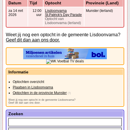
Datum
Tijd
Optocht
Provincie (Land)
za 14 mrt
12:00
Lisdoonvarna
Munster (Ierland)
2026
uur
St.Patrick's Day Parade
Optocht van
Lisdoonvarna (Ierland)
Weet jij nog een optocht in de gemeente Lisdoonvarna?
Geef dit dan aan ons door.
Informatie
Optochten overzicht
Plaatsen in Lisdoonvarna
Optochten in de provincie Munster
(7)
Weet jij nog een optocht in de gemeente Lisdoonvarna?
Geef dit dan aan ons door.
Zoeken