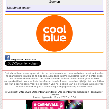
Uitgebreid zoeken
Volg ons op Facebook
OptochtenKalender.nl spant zich in om de informatie op deze website correct, actueel en
toegankelijk te maken en te houden. Aan deze internetpublicatie kunnen echter geen
rechten worden ontleend. De makers van de website aanvaarden geen enkele
aansprakelijkheid voor technische of redactionele fouten, voor het tijdelijk niet beschikbaar
zijn van deze website, voor de gevolgen van het gebruik van de informatie alsmede voor
ontbrekende of onjuiste vermelding van gegevens op deze website.
© Copyright 2011-2026 OptochtenKalender.nl - Alle rechten voorbehouden -
Disclaimer
-
Privacy
Laatst bijgewerkt: 16 mrt 2026 - 13:54