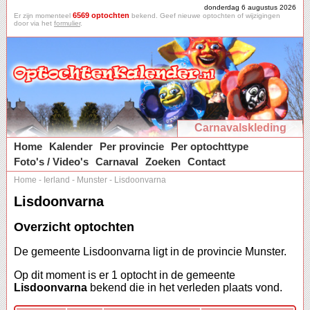
donderdag 6 augustus 2026
6569 optochten
Er zijn momenteel
bekend. Geef nieuwe optochten of wijzigingen
door via het
formulier
.
Carnavalskleding
Home
Kalender
Per provincie
Per optochttype
Foto's / Video's
Carnaval
Zoeken
Contact
Home
-
Ierland
-
Munster
-
Lisdoonvarna
Lisdoonvarna
Overzicht optochten
De gemeente Lisdoonvarna ligt in de provincie Munster.
Op dit moment is er 1 optocht in de gemeente
Lisdoonvarna
bekend die in het verleden plaats vond.