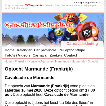
zondag 9 augustus 2026
6569 optochten
Er zijn momenteel
bekend. Geef nieuwe optochten of wijzigingen
door via het
formulier
.
Carnavalskleding
Home
Kalender
Per provincie
Per optochttype
Foto's / Video's
Carnaval
Zoeken
Contact
Home
-
Frankrijk
-
Nouvelle Aquitaine
-
Marmande
-
Marmande
-
Optocht
Optocht Marmande (Frankrijk)
Cavalcade de Marmande
De optocht van
Marmande (Frankrijk)
vond plaats op
zaterdag
16 mei 2026
. Deze optocht begon om
17:00
uur
. Deze optocht heet
Cavalcade de Marmande
.
Deze optocht is tijdens het feest 'La fête des fleurs' in