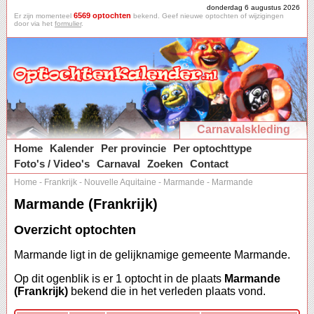
donderdag 6 augustus 2026
6569 optochten
Er zijn momenteel
bekend. Geef nieuwe optochten of wijzigingen
door via het
formulier
.
Carnavalskleding
Home
Kalender
Per provincie
Per optochttype
Foto's / Video's
Carnaval
Zoeken
Contact
Home
-
Frankrijk
-
Nouvelle Aquitaine
-
Marmande
-
Marmande
Marmande (Frankrijk)
Overzicht optochten
Marmande ligt in de gelijknamige gemeente Marmande.
Op dit ogenblik is er 1 optocht in de plaats
Marmande
(Frankrijk)
bekend die in het verleden plaats vond.