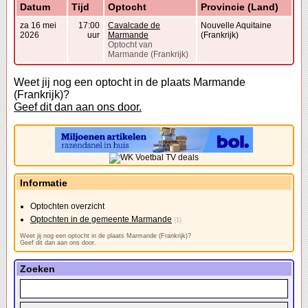
Datum
Tijd
Optocht
Provincie (Land)
za 16 mei
17:00
Cavalcade de
Nouvelle Aquitaine
2026
uur
Marmande
(Frankrijk)
Optocht van
Marmande (Frankrijk)
Weet jij nog een optocht in de plaats Marmande
(Frankrijk)?
Geef dit dan aan ons door.
Informatie
Optochten overzicht
Optochten in de gemeente Marmande
(1)
Weet jij nog een optocht in de plaats Marmande (Frankrijk)?
Geef dit dan aan ons door.
Zoeken