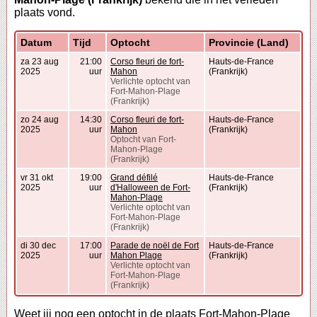
plaats vond.
Datum
Tijd
Optocht
Provincie (Land)
za 23 aug
21:00
Corso fleuri de fort-
Hauts-de-France
2025
uur
Mahon
(Frankrijk)
Verlichte optocht van
Fort-Mahon-Plage
(Frankrijk)
zo 24 aug
14:30
Corso fleuri de fort-
Hauts-de-France
2025
uur
Mahon
(Frankrijk)
Optocht van Fort-
Mahon-Plage
(Frankrijk)
vr 31 okt
19:00
Grand défilé
Hauts-de-France
2025
uur
d'Halloween de Fort-
(Frankrijk)
Mahon-Plage
Verlichte optocht van
Fort-Mahon-Plage
(Frankrijk)
di 30 dec
17:00
Parade de noël de Fort
Hauts-de-France
2025
uur
Mahon Plage
(Frankrijk)
Verlichte optocht van
Fort-Mahon-Plage
(Frankrijk)
Weet jij nog een optocht in de plaats Fort-Mahon-Plage