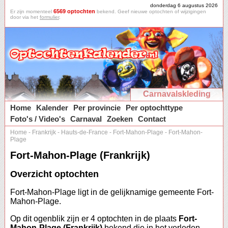
donderdag 6 augustus 2026
6569 optochten
Er zijn momenteel
bekend. Geef nieuwe optochten of wijzigingen
door via het
formulier
.
Carnavalskleding
Home
Kalender
Per provincie
Per optochttype
Foto's / Video's
Carnaval
Zoeken
Contact
Home
-
Frankrijk
-
Hauts-de-France
-
Fort-Mahon-Plage
-
Fort-Mahon-
Plage
Fort-Mahon-Plage (Frankrijk)
Overzicht optochten
Fort-Mahon-Plage ligt in de gelijknamige gemeente Fort-
Mahon-Plage.
Op dit ogenblik zijn er 4 optochten in de plaats
Fort-
Mahon-Plage (Frankrijk)
bekend die in het verleden