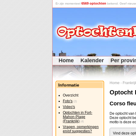
6569 optochten
Er zijn momenteel
bekend. Geef nieuwe 
Home
Kalender
Per provi
Home
-
Frankrij
Informatie
Optocht 
Overzicht
Foto's
(2)
Corso fleu
Video's
Optochten in Fort-
De optocht van
Mahon-Plage
Deze optocht 
(Frankrijk)
(4)
motto is deze ed
Vragen, opmerkingen
en/of suggesties?
Vind deze opt