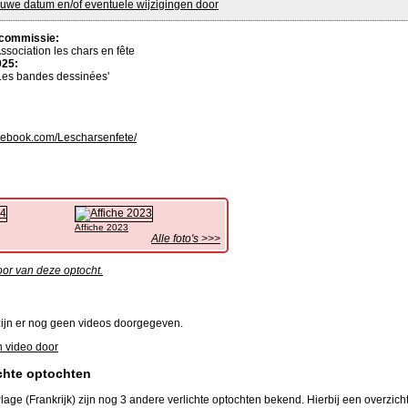
uwe datum en/of eventuele wijzigingen door
commissie:
ssociation les chars en fête
025:
Les bandes dessinées'
ebook.com/Lescharsenfete/
Affiche 2023
Alle foto's >>>
oor van deze optocht.
ijn er nog geen videos doorgegeven.
 video door
chte optochten
age (Frankrijk) zijn nog 3 andere verlichte optochten bekend. Hierbij een overzicht