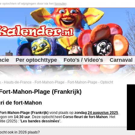
optochten of wijzigingen door via het
formulier
.
ncie
Per optochttype
Foto's / Video's
Carnaval
k
-
Hauts-de-France
-
Fort-Mahon-Plage
-
Fort-Mahon-Plage
-
Optocht
Fort-Mahon-Plage (Frankrijk)
ri de fort-Mahon
Fort-Mahon-Plage (Frankrijk)
vond plaats op
zondag
24 augustus 2025
.
begon om
14:30 uur
. Deze optocht heet
Corso fleuri de fort-Mahon
. Het
itie (2025) :
'Les bandes dessinées'
.
ocht ook in 2026 plaats?