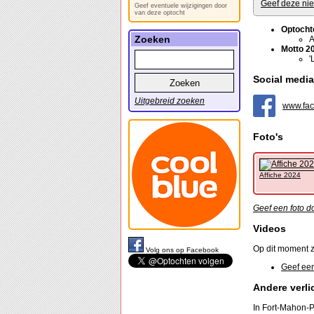
Geef deze nie
Geef eventuele wijzigingen door
van deze optocht
Optocht
Zoeken
A
Motto 2
'
Social media
Uitgebreid zoeken
www.fac
Foto's
Affiche 2024
Geef een foto d
Videos
Op dit moment z
Volg ons op Facebook
Geef een
Andere verli
In Fort-Mahon-Pl