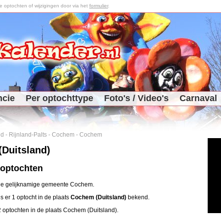
optochten of wijzigingen door via het
formulier
.
ncie
Per optochttype
Foto's / Video's
Carnaval
nd
-
Rijnland-Palts
-
Cochem
-
Cochem
Duitsland)
 optochten
 de gelijknamige gemeente Cochem.
is er 1 optocht in de plaats
Cochem (Duitsland)
bekend.
r 2 optochten in de plaats Cochem (Duitsland).