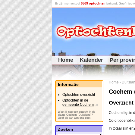
6569 optochten
Er zijn momenteel
bekend. Geef nieuwe 
Home
Kalender
Per provi
Home
-
Duitsla
Informatie
Cochem (
Optochten overzicht
Optochten in de
Overzicht
gemeente Cochem
(2)
Weet jij nog een optocht in de
Cochem ligt in
plaats Cochem (Duitsland)?
Geef dit dan aan ons door.
Op dit ogenblik 
In totaal zijn e
Zoeken