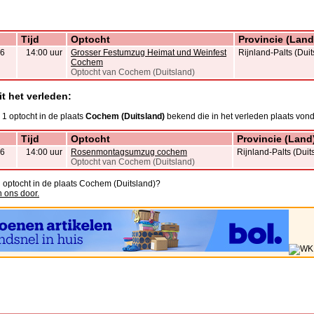
Tijd
Optocht
Provincie (Land
26
14:00 uur
Grosser Festumzug Heimat und Weinfest
Rijnland-Palts (Duit
Cochem
Optocht van Cochem (Duitsland)
t het verleden:
 1 optocht in de plaats
Cochem (Duitsland)
bekend die in het verleden plaats vond
Tijd
Optocht
Provincie (Land
26
14:00 uur
Rosenmontagsumzug cochem
Rijnland-Palts (Duit
Optocht van Cochem (Duitsland)
n optocht in de plaats Cochem (Duitsland)?
n ons door.