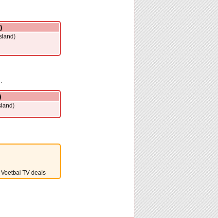
)
sland)
.
)
sland)