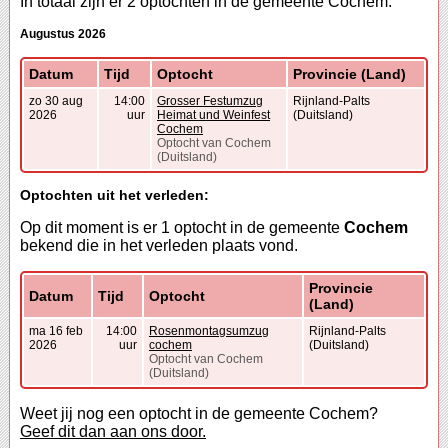
In totaal zijn er 2 optochten in de gemeente Cochem.
Augustus 2026
Datum
Tijd
Optocht
Provincie (Land)
zo 30 aug
14:00
Grosser Festumzug
Rijnland-Palts
2026
uur
Heimat und Weinfest
(Duitsland)
Cochem
Optocht van Cochem
(Duitsland)
Optochten uit het verleden:
Op dit moment is er 1 optocht in de gemeente
Cochem
bekend die in het verleden plaats vond.
Provincie
Datum
Tijd
Optocht
(Land)
ma 16 feb
14:00
Rosenmontagsumzug
Rijnland-Palts
2026
uur
cochem
(Duitsland)
Optocht van Cochem
(Duitsland)
Weet jij nog een optocht in de gemeente Cochem?
Geef dit dan aan ons door.