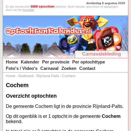
donderdag 6 augustus 2026
6569 optochten
Er zijn momenteel
bekend. Geef nieuwe optochten of wijzigingen
door via het
formulier
.
Carnavalskleding
Home
Kalender
Per provincie
Per optochttype
Foto's / Video's
Carnaval
Zoeken
Contact
Home
-
Duitsland
-
Rijnland-Palts
-
Cochem
Cochem
Overzicht optochten
De gemeente Cochem ligt in de provincie Rijnland-Palts.
Op dit ogenblik is er 1 optocht in de gemeente
Cochem
bekend.